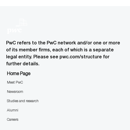
y
I
D
PwC refers to the PwC network and/or one or more
of its member firms, each of which is a separate
legal entity. Please see pwc.com/structure for
further details.
Home Page
Meet PwC
Newsroom
Studies and research
Alumni
Careers