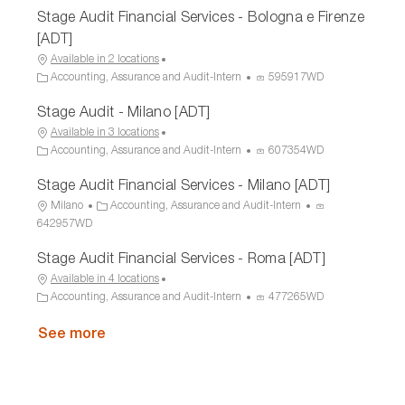
Stage Audit Financial Services - Bologna e Firenze
a
e
c
t
g
e
[ADT]
i
o
s
Available in 2 locations
o
r
s
C
P
Accounting, Assurance and Audit-Intern
595917WD
n
y
I
a
r
D
Stage Audit - Milano [ADT]
t
o
e
c
Available in 3 locations
g
e
C
P
Accounting, Assurance and Audit-Intern
607354WD
o
s
a
r
Stage Audit Financial Services - Milano [ADT]
r
s
t
o
y
I
e
c
L
C
P
Milano
Accounting, Assurance and Audit-Intern
D
g
e
o
a
r
642957WD
o
s
c
t
o
Stage Audit Financial Services - Roma [ADT]
r
s
a
e
c
y
I
t
g
e
Available in 4 locations
D
i
o
s
C
P
Accounting, Assurance and Audit-Intern
477265WD
o
r
s
a
r
n
y
I
t
See more
o
D
e
c
g
e
o
s
r
s