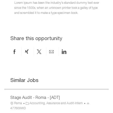
Lorem Ipsum has been the industry's standard dummy text ever
since the 1500s, when an unknown printer took a galley of type
and scrambled it to make a type specimen book.
Share this opportunity
Share
Share
Share
Share
Share
on
via
via
by
via
Facebook
xing
twitter
email
LinkedIn
Similar Jobs
Stage Audit - Roma - [ADT]
L
C
P
Roma
Accounting, Assurance and Audit-Intern
o
a
r
477609WD
c
t
o