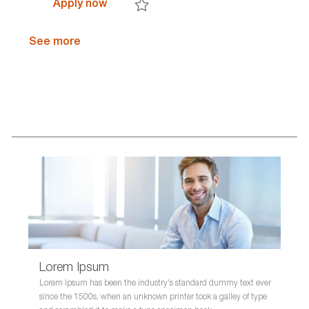
Stage Audit Financial Services - Rom
Apply now
e
c
Save Stage Audit Financial Services - Ro
g
e
o
s
See more
r
s
y
I
D
Lorem Ipsum
Lorem Ipsum has been the industry's standard dummy text ever
since the 1500s, when an unknown printer took a galley of type