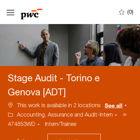
Skip to main content
(0)
-
Stage Audit - Torino e
Genova [ADT]
Cat
This work is available in 2 locations
See all
Proces
Accounting, Assurance and Audit-Intern
ID
474853WD
Intern/Trainee