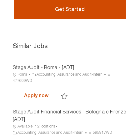
Get Started
Similar Jobs
Stage Audit - Roma - [ADT]
L
C
P
Roma
Accounting, Assurance and Audit-Intern
o
a
r
477609WD
c
t
o
a
e
c
Stage Audit - Roma - [ADT]
Apply now
t
g
e
Save Stage Audit - Roma - [ADT] 477609W
i
o
s
Stage Audit Financial Services - Bologna e Firenze
o
r
s
n
y
I
[ADT]
D
Available in 2 locations
C
P
Accounting, Assurance and Audit-Intern
595917WD
a
r