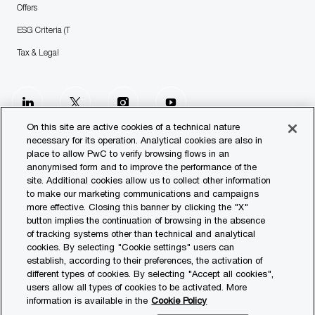
Offers
ESG Criteria (T
Tax & Legal
follow
us
On this site are active cookies of a technical nature
necessary for its operation. Analytical cookies are also in
place to allow PwC to verify browsing flows in an
Separator
anonymised form and to improve the performance of the
site. Additional cookies allow us to collect other information
© 2023 PwC. All rights reserved.
to make our marketing communications and campaigns
more effective. Closing this banner by clicking the "X"
Contact us
button implies the continuation of browsing in the absence
of tracking systems other than technical and analytical
Our Offices
cookies. By selecting "Cookie settings" users can
establish, according to their preferences, the activation of
Transparency Report
different types of cookies. By selecting "Accept all cookies",
users allow all types of cookies to be activated. More
Legal & Privacy
information is available in the
Cookie Policy
Cookie settings