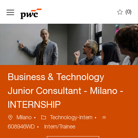
Skip to main content
(0)
-
Business & Technology
Junior Consultant - Milano -
INTERNSHIP
Location
Category
Process
Milano
Technology-Intern
ID
608946WD
Intern/Trainee