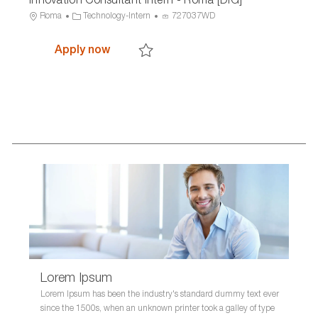
o
r
s
L
C
P
Roma
Technology-Intern
727037WD
n
y
I
o
a
r
D
c
t
o
Innovation Consultant Intern - Roma [
Apply now
a
e
c
Save Innovation Consultant Intern - Roma
t
g
e
i
o
s
o
r
s
n
y
I
D
Lorem Ipsum
Lorem Ipsum has been the industry's standard dummy text ever
since the 1500s, when an unknown printer took a galley of type