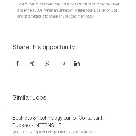
Lorem Ipsum has been the industry's standard dummy text ever
since the 1500s, when an unknown printer took a galley of type
and scrambled it to make a type specimen book.
Share this opportunity
Share
Share
Share
Share
Share
on
via
via
by
via
Facebook
xing
twitter
email
LinkedIn
Similar Jobs
Business & Technology Junior Consultant -
Rubano - INTERNSHIP
L
C
P
Rubano
Technology-Intern
608949WD