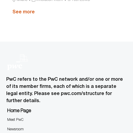
n
y
I
t
g
e
o
a
r
D
i
o
s
c
See more
t
o
o
r
s
a
e
c
n
y
I
t
g
e
D
i
o
s
o
r
s
n
y
I
D
PwC refers to the PwC network and/or one or more
of its member firms, each of which is a separate
legal entity. Please see pwc.com/structure for
further details.
Home Page
Meet PwC
Newsroom