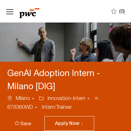
Skip to main content
(0)
-
GenAI Adoption Intern -
Milano [DIG]
Location
Category
Process
Milano
Innovation-Intern
ID
678360WD
Intern/Trainee
Save
Apply Now