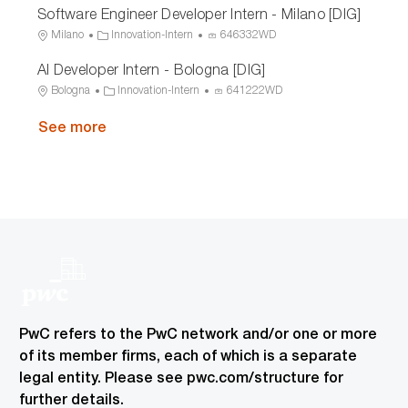
Software Engineer Developer Intern - Milano [DIG]
D
i
o
s
c
t
o
o
r
s
a
e
c
L
C
P
Milano
Innovation-Intern
646332WD
n
y
I
t
g
e
o
a
r
AI Developer Intern - Bologna [DIG]
D
i
o
s
c
t
o
o
r
s
a
e
c
L
C
P
Bologna
Innovation-Intern
641222WD
n
y
I
t
g
e
o
a
r
D
i
o
s
c
See more
t
o
o
r
s
a
e
c
n
y
I
t
g
e
D
i
o
s
o
r
s
n
y
I
D
PwC refers to the PwC network and/or one or more
of its member firms, each of which is a separate
legal entity. Please see pwc.com/structure for
further details.