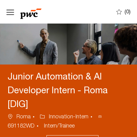
Skip to main content
(0)
-
Junior Automation & AI
Developer Intern - Roma
[DIG]
Location
Category
Process
Roma
Innovation-Intern
ID
691182WD
Intern/Trainee