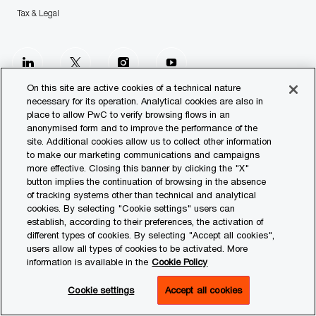
Tax & Legal
follow
us
On this site are active cookies of a technical nature
necessary for its operation. Analytical cookies are also in
place to allow PwC to verify browsing flows in an
Separator
anonymised form and to improve the performance of the
site. Additional cookies allow us to collect other information
© 2023 PwC. All rights reserved.
to make our marketing communications and campaigns
more effective. Closing this banner by clicking the "X"
Contact us
button implies the continuation of browsing in the absence
of tracking systems other than technical and analytical
Our Offices
cookies. By selecting "Cookie settings" users can
establish, according to their preferences, the activation of
Transparency Report
different types of cookies. By selecting "Accept all cookies",
users allow all types of cookies to be activated. More
Legal & Privacy
information is available in the
Cookie Policy
Cookie settings
Cookie settings
Accept all cookies