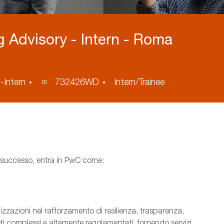
 Advisory - Intern - Roma
Process
-Intern
732426WD
Intern/Trainee
ID
di successo, entra in PwC come:
zzazioni nel rafforzamento di resilienza, trasparenza,
i complessi e altamente regolamentati, fornendo servizi