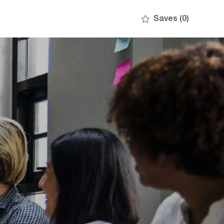
Saves
(0)