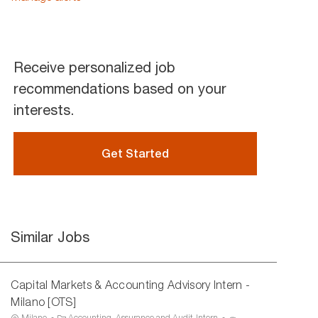
(Required)
Receive personalized job
recommendations based on your
interests.
Get Started
Similar Jobs
Capital Markets & Accounting Advisory Intern -
Milano [OTS]
L
C
P
Milano
Accounting, Assurance and Audit-Intern