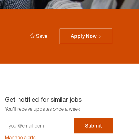
Save
Apply Now
Get notified for similar jobs
You'll receive updates once a week
Enter
Submit
Email
address
Manage alerts