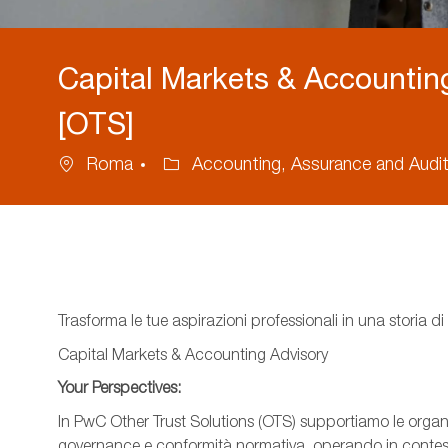
Capital Markets & Accounting
[OTS]
Location
Category
Roma
Accounting, Assurance and Audit
Trasforma le tue aspirazioni professionali in una storia 
Capital Markets & Accounting Advisory
Your Perspectives:
In PwC Other Trust Solutions (OTS) supportiamo le organi
governance e conformità normativa, operando in contest