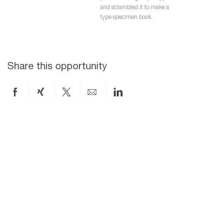
and scrambled it to make a
type specimen book.
Share this opportunity
Share
Share
Share
Share
Share
on
via
via
by
via
Facebook
xing
twitter
email
LinkedIn