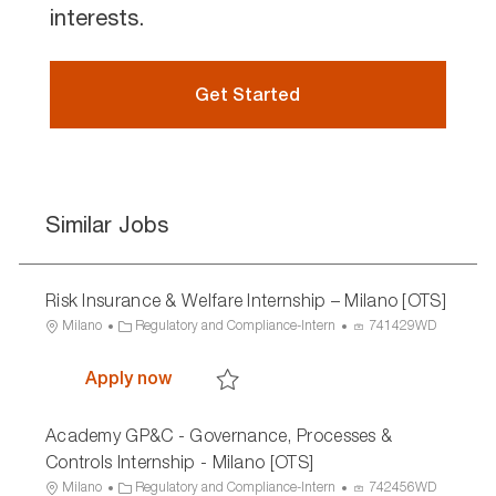
interests.
Get Started
Similar Jobs
Risk Insurance & Welfare Internship – Milano [OTS]
L
C
P
Milano
Regulatory and Compliance-Intern
741429WD
o
a
r
c
t
o
Risk Insurance & Welfare Internship –
Apply now
a
e
c
Save Risk Insurance & Welfare Internship 
t
g
e
Academy GP&C - Governance, Processes &
i
o
s
o
r
s
Controls Internship - Milano [OTS]
n
y
I
L
C
P
Milano
Regulatory and Compliance-Intern
742456WD