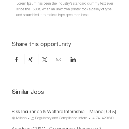
Lorem Ipsum has been the industry's standard dummy text ever
since the 1500s, when an unknown printer took a galley of type
and scrambled it to make a type specimen book.
Share this opportunity
Share
Share
Share
Share
Share
on
via
via
by
via
Facebook
xing
twitter
email
LinkedIn
Similar Jobs
Risk Insurance & Welfare Internship – Milano [OTS]
L
C
P
Milano
Regulatory and Compliance-Intern
741429WD
o
a
r
Academy GP&C - Governance, Processes &