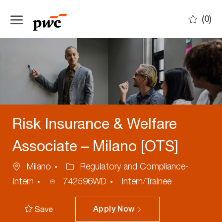
Skip to main content
(0)
-
Risk Insurance & Welfare
Associate – Milano [OTS]
Location
Category
Milano
Regulatory and Compliance-
Process
Intern
742596WD
Intern/Trainee
ID
Save
Apply Now