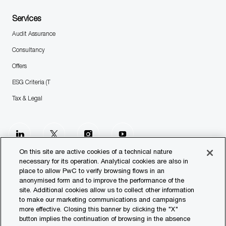
Services
Audit Assurance
Consultancy
Offers
ESG Criteria (T
Tax & Legal
follow
us
On this site are active cookies of a technical nature
necessary for its operation. Analytical cookies are also in
place to allow PwC to verify browsing flows in an
Separator
anonymised form and to improve the performance of the
site. Additional cookies allow us to collect other information
© 2023 PwC. All rights reserved.
to make our marketing communications and campaigns
more effective. Closing this banner by clicking the "X"
Contact us
button implies the continuation of browsing in the absence