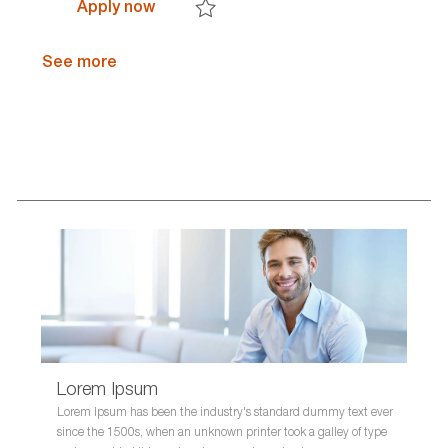
Governance, Processes & Controls Int
Apply now
a
e
c
Save Governance, Processes & Controls In
t
g
e
i
o
s
See more
o
r
s
n
y
I
D
Lorem Ipsum
Lorem Ipsum has been the industry's standard dummy text ever
since the 1500s, when an unknown printer took a galley of type