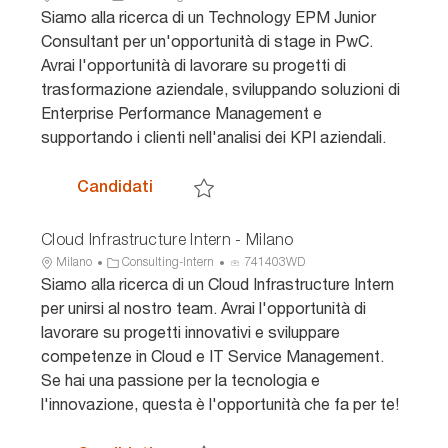
b
a
D
Siamo alla ricerca di un Technology EPM Junior
i
t
a
Consultant per un'opportunità di stage in PwC.
c
e
n
Avrai l'opportunità di lavorare su progetti di
a
g
n
trasformazione aziendale, sviluppando soluzioni di
z
o
u
Enterprise Performance Management e
i
r
n
o
i
c
supportando i clienti nell'analisi dei KPI aziendali.
n
a
i
e
o
Technology EPM Junior Consultant - I
Candidati
Salva Technology EPM Junior Consultant - 
Cloud Infrastructure Intern - Milano
U
C
I
Milano
Consulting-Intern
741403WD
b
a
D
Siamo alla ricerca di un Cloud Infrastructure Intern
i
t
a
per unirsi al nostro team. Avrai l'opportunità di
c
e
n
lavorare su progetti innovativi e sviluppare
a
g
n
competenze in Cloud e IT Service Management.
z
o
u
Se hai una passione per la tecnologia e
i
r
n
o
i
c
l'innovazione, questa è l'opportunità che fa per te!
n
a
i
e
o