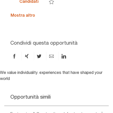
Cloud Infrastructure Intern - Milano
Candidati
Salva Cloud Infrastructure Intern - Milano
Mostra altro
Condividi questa opportunità
Condividi
Condividi
Condividi
Condividi
Condividi
via
via
via
via
via
Facebook
xing
X
e-
LinkedIn
We value individuality. experiences that have shaped your
world
mail
Opportunità simili