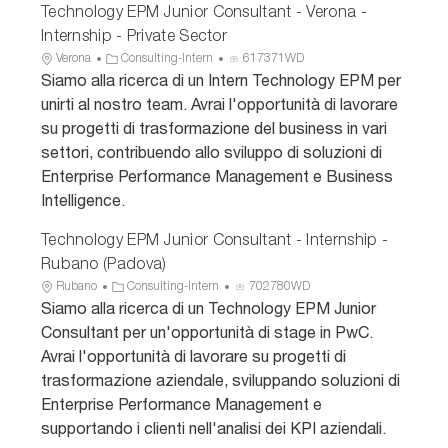
e
o
Technology EPM Junior Consultant - Verona -
Internship - Private Sector
U
C
I
Verona
Consulting-Intern
617371WD
b
a
D
Siamo alla ricerca di un Intern Technology EPM per
i
t
a
unirti al nostro team. Avrai l'opportunità di lavorare
c
e
n
su progetti di trasformazione del business in vari
a
g
n
settori, contribuendo allo sviluppo di soluzioni di
z
o
u
Enterprise Performance Management e Business
i
r
n
o
i
c
Intelligence.
n
a
i
e
o
Technology EPM Junior Consultant - Internship -
Rubano (Padova)
U
C
I
Rubano
Consulting-Intern
702780WD
b
a
D
Siamo alla ricerca di un Technology EPM Junior
i
t
a
Consultant per un'opportunità di stage in PwC.
c
e
n
Avrai l'opportunità di lavorare su progetti di
a
g
n
trasformazione aziendale, sviluppando soluzioni di
z
o
u
Enterprise Performance Management e
i
r
n
o
i
c
supportando i clienti nell'analisi dei KPI aziendali.
n
a
i