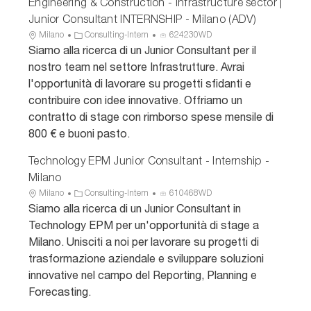
Engineering & Construction - Infrastructure sector |
Junior Consultant INTERNSHIP - Milano (ADV)
U
C
I
Milano
Consulting-Intern
624230WD
b
a
D
Siamo alla ricerca di un Junior Consultant per il
i
t
a
nostro team nel settore Infrastrutture. Avrai
c
e
n
l'opportunità di lavorare su progetti sfidanti e
a
g
n
contribuire con idee innovative. Offriamo un
z
o
u
contratto di stage con rimborso spese mensile di
i
r
n
o
i
c
800 € e buoni pasto.
n
a
i
e
o
Technology EPM Junior Consultant - Internship -
Milano
U
C
I
Milano
Consulting-Intern
610468WD
b
a
D
Siamo alla ricerca di un Junior Consultant in
i
t
a
Technology EPM per un'opportunità di stage a
c
e
n
Milano. Unisciti a noi per lavorare su progetti di
a
g
n
trasformazione aziendale e sviluppare soluzioni
z
o
u
innovative nel campo del Reporting, Planning e
i
r
n
o
i
c
Forecasting.
n
a
i