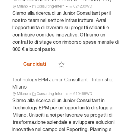
U
C
I
Milano
Consulting-Intern
624230WD
b
a
D
Siamo alla ricerca di un Junior Consultant per il
i
t
a
nostro team nel settore Infrastrutture. Avrai
c
e
n
l'opportunità di lavorare su progetti sfidanti e
a
g
n
contribuire con idee innovative. Offriamo un
z
o
u
contratto di stage con rimborso spese mensile di
i
r
n
o
i
c
800 € e buoni pasto.
n
a
i
e
o
Engineering & Construction - Infrastru
Candidati
Salva Engineering & Construction - Infrast
Technology EPM Junior Consultant - Internship -
Milano
U
C
I
Milano
Consulting-Intern
610468WD
b
a
D
Siamo alla ricerca di un Junior Consultant in
i
t
a
Technology EPM per un'opportunità di stage a
c
e
n
Milano. Unisciti a noi per lavorare su progetti di
a
g
n
trasformazione aziendale e sviluppare soluzioni
z
o
u
innovative nel campo del Reporting, Planning e
i
r
n