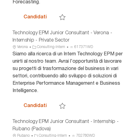
o
i
c
Forecasting.
n
a
i
e
o
Technology EPM Junior Consultant - In
Candidati
Salva Technology EPM Junior Consultant - 
Technology EPM Junior Consultant - Verona -
Internship - Private Sector
U
C
I
Verona
Consulting-Intern
617371WD
b
a
D
Siamo alla ricerca di un Intern Technology EPM per
i
t
a
unirti al nostro team. Avrai l'opportunità di lavorare
c
e
n
su progetti di trasformazione del business in vari
a
g
n
settori, contribuendo allo sviluppo di soluzioni di
z
o
u
Enterprise Performance Management e Business
i
r
n
o
i
c
Intelligence.
n
a
i
e
o
Technology EPM Junior Consultant - Ve
Candidati
Salva Technology EPM Junior Consultant - V
Technology EPM Junior Consultant - Internship -
Rubano (Padova)
U
C
I
Rubano
Consulting-Intern
702780WD