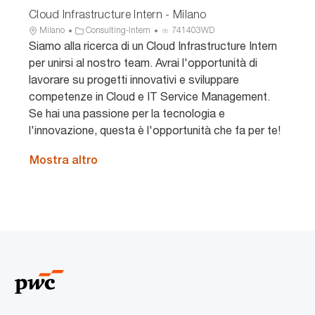
e
o
Cloud Infrastructure Intern - Milano
U
C
I
Milano
Consulting-Intern
741403WD
b
a
D
Siamo alla ricerca di un Cloud Infrastructure Intern
i
t
a
per unirsi al nostro team. Avrai l'opportunità di
c
e
n
lavorare su progetti innovativi e sviluppare
a
g
n
competenze in Cloud e IT Service Management.
z
o
u
Se hai una passione per la tecnologia e
i
r
n
o
i
c
l'innovazione, questa è l'opportunità che fa per te!
n
a
i
e
o
Mostra altro