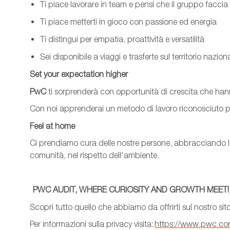
Ti piace lavorare in
team
e pensi che il gruppo faccia 
Ti piace metterti in gioco con passione ed energia
Ti distingui per empatia, proattività e versatilità
Sei disponibile a viaggi e trasferte sul territorio nazion
Set
your
expectation
higher
PwC
ti sorprenderà con opportunità di crescita che hanno
Con noi apprenderai un metodo di lavoro riconosciuto p
Feel
at
home
Ci prendiamo cura delle nostre persone, abbracciando le d
comunità, nel rispetto dell'ambiente.
PWC AUDIT, WHERE CURIOSITY AND GROWTH MEET!
Scopri tutto quello che abbiamo da offrirti sul nostro sit
Per informazioni sulla privacy visita:
https://www.pwc.com/