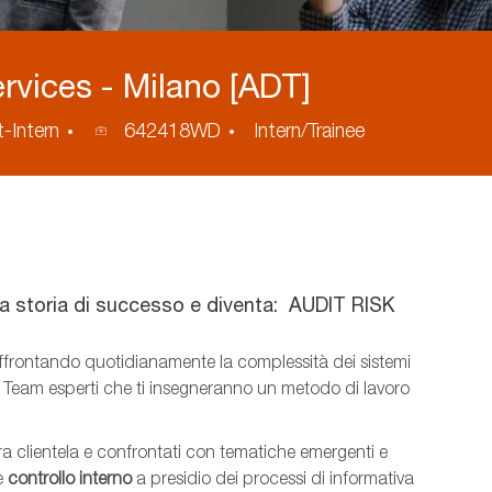
ervices - Milano [ADT]
ID
t-Intern
642418WD
Intern/Trainee
annuncio
una storia di successo e diventa: AUDIT RISK
affrontando quotidianamente la complessità dei sistemi
a Team esperti che ti insegneranno un metodo di lavoro
stra clientela e confrontati con tematiche emergenti e
e
controllo interno
a presidio dei processi di informativa