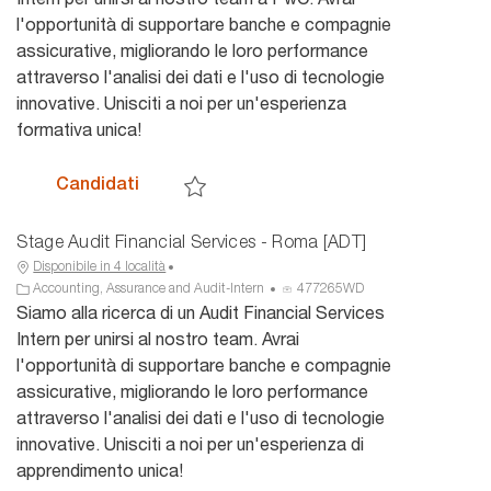
a
g
n
l'opportunità di supportare banche e compagnie
z
o
u
assicurative, migliorando le loro performance
i
r
n
attraverso l'analisi dei dati e l'uso di tecnologie
o
i
c
n
a
i
innovative. Unisciti a noi per un'esperienza
e
o
formativa unica!
Stage Audit Financial Services - Milano [
Candidati
Salva Stage Audit Financial Services - Milano 
Stage Audit Financial Services - Roma [ADT]
Disponibile in 4 località
C
I
Accounting, Assurance and Audit-Intern
477265WD
a
D
Siamo alla ricerca di un Audit Financial Services
t
a
Intern per unirsi al nostro team. Avrai
e
n
l'opportunità di supportare banche e compagnie
g
n
assicurative, migliorando le loro performance
o
u
attraverso l'analisi dei dati e l'uso di tecnologie
r
n
i
c
innovative. Unisciti a noi per un'esperienza di
a
i
apprendimento unica!
o