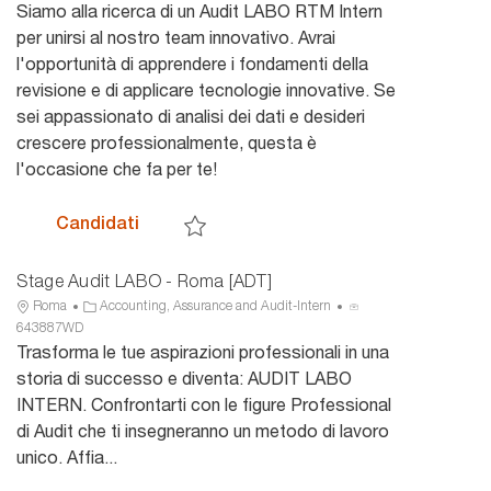
i
t
a
Siamo alla ricerca di un Audit LABO RTM Intern
c
e
n
per unirsi al nostro team innovativo. Avrai
a
g
n
l'opportunità di apprendere i fondamenti della
z
o
u
revisione e di applicare tecnologie innovative. Se
i
r
n
sei appassionato di analisi dei dati e desideri
o
i
c
n
a
i
crescere professionalmente, questa è
e
o
l'occasione che fa per te!
Stage Audit LABO RTM - Milano [ADT]
Candidati
Salva Stage Audit LABO RTM - Milano [ADT] 6
Stage Audit LABO - Roma [ADT]
U
C
I
Roma
Accounting, Assurance and Audit-Intern
b
a
D
643887WD
i
t
a
Trasforma le tue aspirazioni professionali in una
c
e
n
storia di successo e diventa: AUDIT LABO
a
g
n
INTERN. Confrontarti con le figure Professional
z
o
u
di Audit che ti insegneranno un metodo di lavoro
i
r
n
unico. Affia...
o
i
c
n
a
i