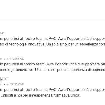
7WD
tern per unirsi al nostro team a PwC. Avrai l'opportunità di sup
'uso di tecnologie innovative. Unisciti a noi per un'esperienza fo
I
rn
477265WD
D
ern per unirsi al nostro team. Avrai l'opportunità di supportare
a
tecnologie innovative. Unisciti a noi per un'esperienza di appren
n
n
 [ADT]
u
I
rn
595917WD
n
D
tern per unirsi al nostro team a PwC. Avrai l'opportunità di su
c
a
 Unisciti a noi per un'esperienza formativa unica!
i
n
o
n