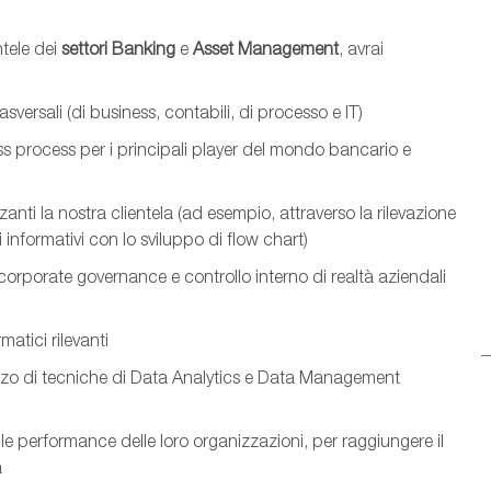
ntele dei
settori Banking
e
Asset Management
, avrai
ersali (di business, contabili, di processo e IT)
ess
process
per i principali player del mondo bancario e
zanti la nostra clientela (ad esempio, attraverso la rilevazione
 informativi con lo sviluppo di flow chart)
i corporate governance e controllo interno di realtà aziendali
rmatici rilevanti
lizzo di tecniche di Data Analytics e Data Management
 le performance delle loro organizzazioni, per raggiungere il
a