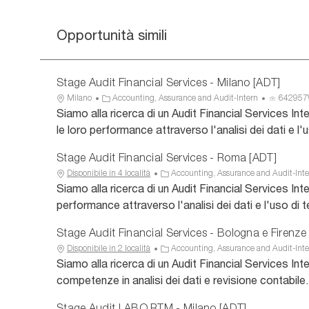
Opportunità simili
Stage Audit Financial Services - Milano [ADT]
U
C
I
Milano
Accounting, Assurance and Audit-Intern
64295
b
a
D
Siamo alla ricerca di un Audit Financial Services In
i
t
a
le loro performance attraverso l'analisi dei dati e l
c
e
n
a
g
n
Stage Audit Financial Services - Roma [ADT]
z
o
u
C
Disponibile in 4 località
Accounting, Assurance and Audit-Inte
i
r
n
a
Siamo alla ricerca di un Audit Financial Services Int
o
i
c
t
performance attraverso l'analisi dei dati e l'uso di 
n
a
i
e
e
o
g
Stage Audit Financial Services - Bologna e Firenze
o
C
Disponibile in 2 località
Accounting, Assurance and Audit-Inte
r
a
Siamo alla ricerca di un Audit Financial Services In
i
t
competenze in analisi dei dati e revisione contabile.
a
e
g
Stage Audit LABO RTM - Milano [ADT]