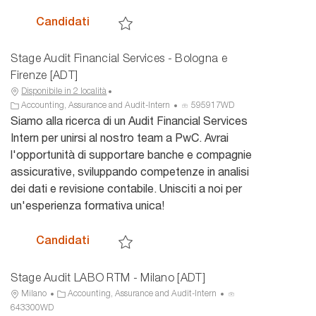
Stage Audit Financial Services - Roma [A
Candidati
Salva Stage Audit Financial Services - Roma [
Stage Audit Financial Services - Bologna e
Firenze [ADT]
Disponibile in 2 località
C
I
Accounting, Assurance and Audit-Intern
595917WD
a
D
Siamo alla ricerca di un Audit Financial Services
t
a
Intern per unirsi al nostro team a PwC. Avrai
e
n
l'opportunità di supportare banche e compagnie
g
n
assicurative, sviluppando competenze in analisi
o
u
dei dati e revisione contabile. Unisciti a noi per
r
n
i
c
un'esperienza formativa unica!
a
i
o
Stage Audit Financial Services - Bologna
Candidati
Salva Stage Audit Financial Services - Bologna
Stage Audit LABO RTM - Milano [ADT]
U
C
I
Milano
Accounting, Assurance and Audit-Intern
b
a
D
643300WD