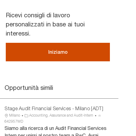
Ricevi consigli di lavoro
personalizzati in base ai tuoi
interessi.
Iniziamo
Opportunità simili
Stage Audit Financial Services - Milano [ADT]
U
C
I
Milano
Accounting, Assurance and Audit-Intern
b
a
D
642957WD
i
t
a
Siamo alla ricerca di un Audit Financial Services
c
e
n
Intern per unirsi al nostro team a PwC. Avrai