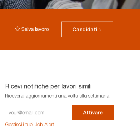
Salva lavoro
Candidati
Ricevi notifiche per lavori simili
Riceverai aggiornamenti una volta alla settimana
Enter
Attivare
Email
address
Gestisci i tuoi Job Alert
(Required)