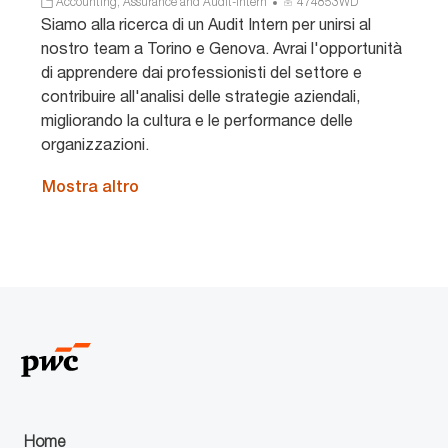
C
I
Accounting, Assurance and Audit-Intern
474853WD
a
D
Siamo alla ricerca di un Audit Intern per unirsi al
t
a
nostro team a Torino e Genova. Avrai l'opportunità
e
n
di apprendere dai professionisti del settore e
g
n
contribuire all'analisi delle strategie aziendali,
o
u
migliorando la cultura e le performance delle
r
n
i
c
organizzazioni.
a
i
o
Mostra altro
Home