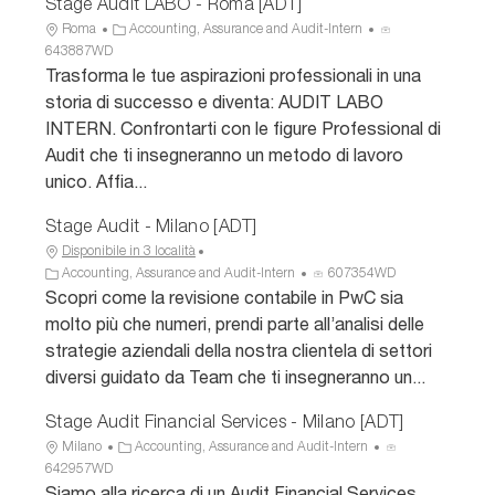
Stage Audit LABO - Roma [ADT]
U
C
I
Roma
Accounting, Assurance and Audit-Intern
b
a
D
643887WD
i
t
a
Trasforma le tue aspirazioni professionali in una
c
e
n
storia di successo e diventa: AUDIT LABO
a
g
n
INTERN. Confrontarti con le figure Professional di
z
o
u
Audit che ti insegneranno un metodo di lavoro
i
r
n
unico. Affia...
o
i
c
n
a
i
Stage Audit - Milano [ADT]
e
o
Disponibile in 3 località
C
I
Accounting, Assurance and Audit-Intern
607354WD
a
D
Scopri come la revisione contabile in PwC sia
t
a
molto più che numeri, prendi parte all’analisi delle
e
n
strategie aziendali della nostra clientela di settori
g
n
diversi guidato da Team che ti insegneranno un...
o
u
r
n
Stage Audit Financial Services - Milano [ADT]
i
c
U
C
I
Milano
Accounting, Assurance and Audit-Intern
a
i
b
a
D
642957WD
o
i
t
a
Siamo alla ricerca di un Audit Financial Services