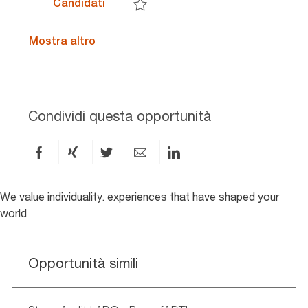
Stage Audit - Torino e Genova [ADT]
Candidati
Salva Stage Audit - Torino e Genova [ADT
Mostra altro
Condividi questa opportunità
Condividi
Condividi
Condividi
Condividi
Condividi
via
via
via
via
via
Facebook
xing
X
e-
LinkedIn
We value individuality. experiences that have shaped your
world
mail
Opportunità simili