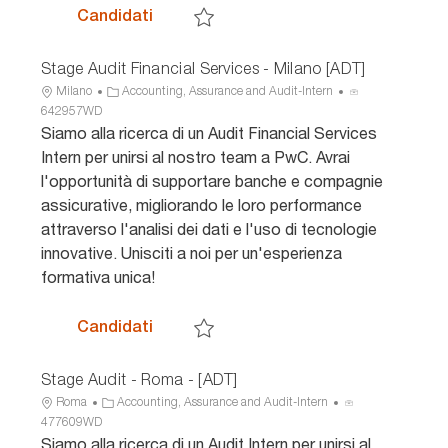
i
c
Stage Audit - Milano [ADT]
Candidati
a
i
Salva Stage Audit - Milano [ADT] 607354WD
o
Stage Audit Financial Services - Milano [ADT]
U
C
I
Milano
Accounting, Assurance and Audit-Intern
b
a
D
642957WD
i
t
a
Siamo alla ricerca di un Audit Financial Services
c
e
n
Intern per unirsi al nostro team a PwC. Avrai
a
g
n
l'opportunità di supportare banche e compagnie
z
o
u
assicurative, migliorando le loro performance
i
r
n
attraverso l'analisi dei dati e l'uso di tecnologie
o
i
c
n
a
i
innovative. Unisciti a noi per un'esperienza
e
o
formativa unica!
Stage Audit Financial Services - Mila
Candidati
Salva Stage Audit Financial Services - Mil
Stage Audit - Roma - [ADT]
U
C
I
Roma
Accounting, Assurance and Audit-Intern
b
a
D
477609WD
i
t
a
Siamo alla ricerca di un Audit Intern per unirsi al