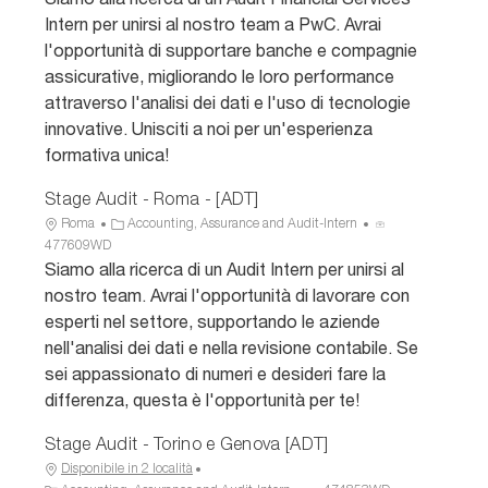
c
e
n
Intern per unirsi al nostro team a PwC. Avrai
a
g
n
l'opportunità di supportare banche e compagnie
z
o
u
assicurative, migliorando le loro performance
i
r
n
attraverso l'analisi dei dati e l'uso di tecnologie
o
i
c
n
a
i
innovative. Unisciti a noi per un'esperienza
e
o
formativa unica!
Stage Audit - Roma - [ADT]
U
C
I
Roma
Accounting, Assurance and Audit-Intern
b
a
D
477609WD
i
t
a
Siamo alla ricerca di un Audit Intern per unirsi al
c
e
n
nostro team. Avrai l'opportunità di lavorare con
a
g
n
esperti nel settore, supportando le aziende
z
o
u
nell'analisi dei dati e nella revisione contabile. Se
i
r
n
sei appassionato di numeri e desideri fare la
o
i
c
n
a
i
differenza, questa è l'opportunità per te!
e
o
Stage Audit - Torino e Genova [ADT]
Disponibile in 2 località