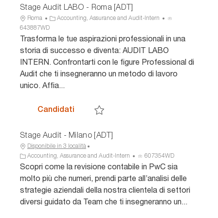
Stage Audit LABO - Roma [ADT]
U
C
I
Roma
Accounting, Assurance and Audit-Intern
b
a
D
643887WD
i
t
a
Trasforma le tue aspirazioni professionali in una
c
e
n
storia di successo e diventa: AUDIT LABO
a
g
n
INTERN. Confrontarti con le figure Professional di
z
o
u
Audit che ti insegneranno un metodo di lavoro
i
r
n
unico. Affia...
o
i
c
n
a
i
e
o
Stage Audit LABO - Roma [ADT]
Candidati
Salva Stage Audit LABO - Roma [ADT] 64
Stage Audit - Milano [ADT]
Disponibile in 3 località
C
I
Accounting, Assurance and Audit-Intern
607354WD
a
D
Scopri come la revisione contabile in PwC sia
t
a
molto più che numeri, prendi parte all’analisi delle
e
n
strategie aziendali della nostra clientela di settori
g
n
diversi guidato da Team che ti insegneranno un...
o
u
r
n