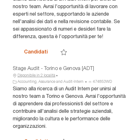
c
e
n
nostro team. Avrai l'opportunità di lavorare con
a
g
n
esperti nel settore, supportando le aziende
z
o
u
nell'analisi dei dati e nella revisione contabile. Se
i
r
n
sei appassionato di numeri e desideri fare la
o
i
c
n
a
i
differenza, questa è l'opportunità per te!
e
o
Stage Audit - Roma - [ADT]
Candidati
Salva Stage Audit - Roma - [ADT] 477609W
Stage Audit - Torino e Genova [ADT]
Disponibile in 2 località
C
I
Accounting, Assurance and Audit-Intern
474853WD
a
D
Siamo alla ricerca di un Audit Intern per unirsi al
t
a
nostro team a Torino e Genova. Avrai l'opportunità
e
n
di apprendere dai professionisti del settore e
g
n
contribuire all'analisi delle strategie aziendali,
o
u
migliorando la cultura e le performance delle
r
n
i
c
organizzazioni.
a
i
o