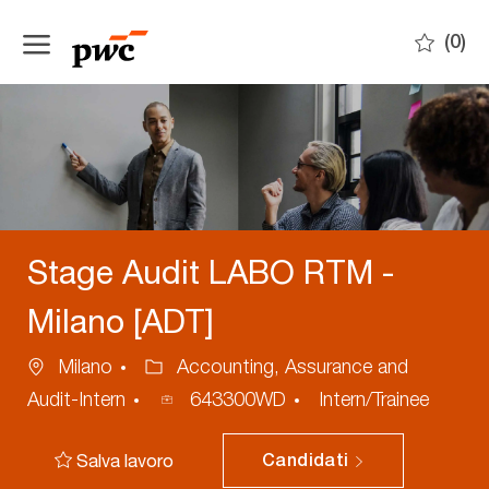
Skip to main content
(0)
-
Stage Audit LABO RTM -
Milano [ADT]
Ubicazione
Categoria
Milano
Accounting, Assurance and
ID
Audit-Intern
643300WD
Intern/Trainee
annuncio
Salva lavoro
Candidati