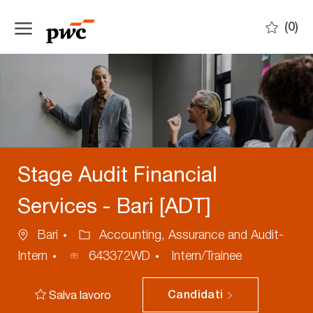
Skip to main content
(0)
-
Stage Audit Financial
Services - Bari [ADT]
Ubicazione
Categoria
Bari
Accounting, Assurance and Audit-
ID
Intern
643372WD
Intern/Trainee
annuncio
Salva lavoro
Candidati