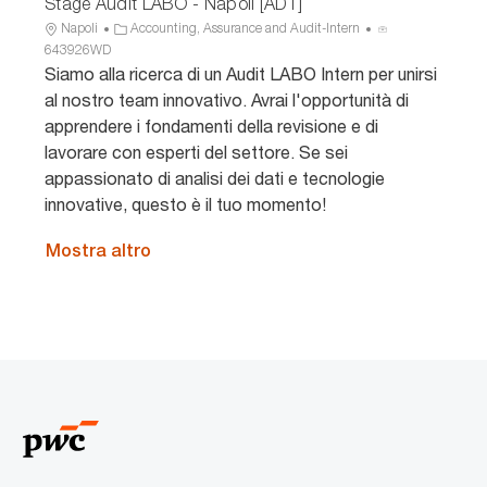
Stage Audit LABO - Napoli [ADT]
U
C
I
Napoli
Accounting, Assurance and Audit-Intern
b
a
D
643926WD
i
t
a
Siamo alla ricerca di un Audit LABO Intern per unirsi
c
e
n
al nostro team innovativo. Avrai l'opportunità di
a
g
n
apprendere i fondamenti della revisione e di
z
o
u
lavorare con esperti del settore. Se sei
i
r
n
appassionato di analisi dei dati e tecnologie
o
i
c
n
a
i
innovative, questo è il tuo momento!
e
o
Mostra altro