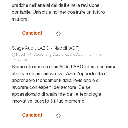
g
n
pratiche nell'analisi dei dati e nella revisione
o
u
contabile. Unisciti a noi per costruire un futuro
r
n
i
c
migliore!
a
i
o
Stage Audit - Napoli, Pescara, Bari, P
Candidati
Salva Stage Audit - Napoli, Pescara, Bari,
Stage Audit LABO - Napoli [ADT]
U
C
I
Napoli
Accounting, Assurance and Audit-Intern
b
a
D
643926WD
i
t
a
Siamo alla ricerca di un Audit LABO Intern per unirsi
c
e
n
al nostro team innovativo. Avrai l'opportunità di
a
g
n
apprendere i fondamenti della revisione e di
z
o
u
lavorare con esperti del settore. Se sei
i
r
n
appassionato di analisi dei dati e tecnologie
o
i
c
n
a
i
innovative, questo è il tuo momento!
e
o
Stage Audit LABO - Napoli [ADT]
Candidati
Salva Stage Audit LABO - Napoli [ADT] 64