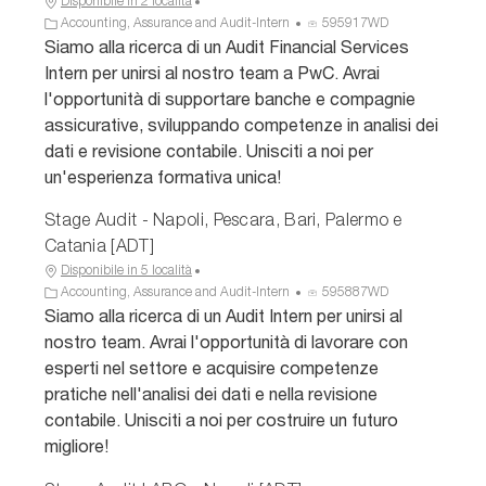
Disponibile in 2 località
C
I
Accounting, Assurance and Audit-Intern
595917WD
a
D
Siamo alla ricerca di un Audit Financial Services
t
a
Intern per unirsi al nostro team a PwC. Avrai
e
n
l'opportunità di supportare banche e compagnie
g
n
assicurative, sviluppando competenze in analisi dei
o
u
dati e revisione contabile. Unisciti a noi per
r
n
i
c
un'esperienza formativa unica!
a
i
o
Stage Audit - Napoli, Pescara, Bari, Palermo e
Catania [ADT]
Disponibile in 5 località
C
I
Accounting, Assurance and Audit-Intern
595887WD
a
D
Siamo alla ricerca di un Audit Intern per unirsi al
t
a
nostro team. Avrai l'opportunità di lavorare con
e
n
esperti nel settore e acquisire competenze
g
n
pratiche nell'analisi dei dati e nella revisione
o
u
contabile. Unisciti a noi per costruire un futuro
r
n
i
c
migliore!
a
i
o