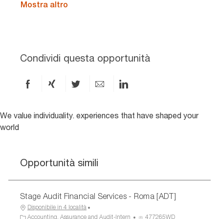
Mostra altro
Condividi questa opportunità
Condividi
Condividi
Condividi
Condividi
Condividi
via
via
via
via
via
Facebook
xing
X
e-
LinkedIn
We value individuality. experiences that have shaped your
world
mail
Opportunità simili
Stage Audit Financial Services - Roma [ADT]
Disponibile in 4 località
C
I
Accounting, Assurance and Audit-Intern
477265WD