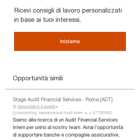
Ricevi consigli di lavoro personalizzati
in base ai tuoi interessi.
Iniziamo
Opportunità simili
Stage Audit Financial Services - Roma [ADT]
Disponibile in 4 località
C
I
Accounting, Assurance and Audit-Intern
477265WD
a
D
Siamo alla ricerca di un Audit Financial Services
t
a
Intern per unirsi al nostro team. Avrai l'opportunità
e
n
di supportare banche e compagnie assicurative,
g
n