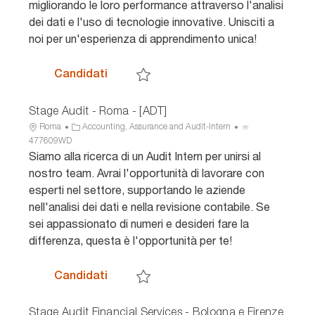
migliorando le loro performance attraverso l'analisi
o
u
dei dati e l'uso di tecnologie innovative. Unisciti a
r
n
i
c
noi per un'esperienza di apprendimento unica!
a
i
o
Stage Audit Financial Services - Rom
Candidati
Salva Stage Audit Financial Services - R
Stage Audit - Roma - [ADT]
U
C
I
Roma
Accounting, Assurance and Audit-Intern
b
a
D
477609WD
i
t
a
Siamo alla ricerca di un Audit Intern per unirsi al
c
e
n
nostro team. Avrai l'opportunità di lavorare con
a
g
n
esperti nel settore, supportando le aziende
z
o
u
nell'analisi dei dati e nella revisione contabile. Se
i
r
n
sei appassionato di numeri e desideri fare la
o
i
c
n
a
i
differenza, questa è l'opportunità per te!
e
o
Stage Audit - Roma - [ADT]
Candidati
Salva Stage Audit - Roma - [ADT] 477609W
Stage Audit Financial Services - Bologna e Firenze