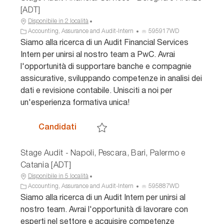
[ADT]
Disponibile in 2 località
C
I
Accounting, Assurance and Audit-Intern
595917WD
a
D
Siamo alla ricerca di un Audit Financial Services
t
a
Intern per unirsi al nostro team a PwC. Avrai
e
n
l'opportunità di supportare banche e compagnie
g
n
assicurative, sviluppando competenze in analisi dei
o
u
dati e revisione contabile. Unisciti a noi per
r
n
i
c
un'esperienza formativa unica!
a
i
o
Stage Audit Financial Services - Bolo
Candidati
Salva Stage Audit Financial Services - Bo
Stage Audit - Napoli, Pescara, Bari, Palermo e
Catania [ADT]
Disponibile in 5 località
C
I
Accounting, Assurance and Audit-Intern
595887WD
a
D
Siamo alla ricerca di un Audit Intern per unirsi al
t
a
nostro team. Avrai l'opportunità di lavorare con
e
n
esperti nel settore e acquisire competenze