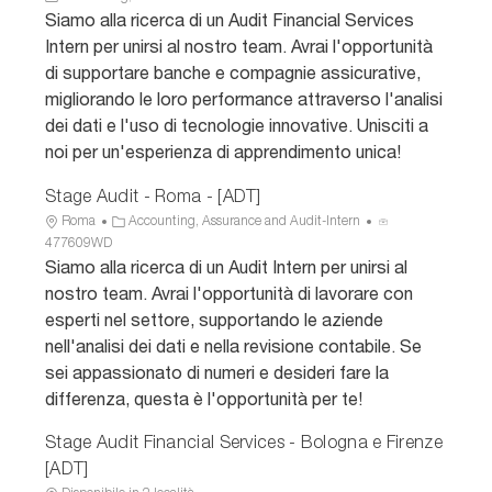
a
D
Siamo alla ricerca di un Audit Financial Services
t
a
Intern per unirsi al nostro team. Avrai l'opportunità
e
n
di supportare banche e compagnie assicurative,
g
n
migliorando le loro performance attraverso l'analisi
o
u
dei dati e l'uso di tecnologie innovative. Unisciti a
r
n
i
c
noi per un'esperienza di apprendimento unica!
a
i
o
Stage Audit - Roma - [ADT]
U
C
I
Roma
Accounting, Assurance and Audit-Intern
b
a
D
477609WD
i
t
a
Siamo alla ricerca di un Audit Intern per unirsi al
c
e
n
nostro team. Avrai l'opportunità di lavorare con
a
g
n
esperti nel settore, supportando le aziende
z
o
u
nell'analisi dei dati e nella revisione contabile. Se
i
r
n
sei appassionato di numeri e desideri fare la
o
i
c
n
a
i
differenza, questa è l'opportunità per te!
e
o
Stage Audit Financial Services - Bologna e Firenze
[ADT]