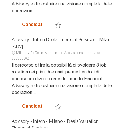
Advisory e di costruire una visione completa delle
i
r
n
operazion...
o
i
c
n
a
i
e
o
Advisory - Intern Corporate Finance -
Candidati
Salva Advisory - Intern Corporate Finance
Advisory - Intern Deals Financial Services - Milano
[ADV]
U
C
I
Milano
Deals, Mergers and Acquisitions-Intern
b
a
D
697802WD
i
t
a
Il percorso offre la possibilità di svolgere 3 job
c
e
n
rotation nei primi due anni, permettendoti di
a
g
n
conoscere diverse aree del mondo Financial
z
o
u
Advisory e di costruire una visione completa delle
i
r
n
operazion...
o
i
c
n
a
i
e
o
Advisory - Intern Deals Financial Servi
Candidati
Salva Advisory - Intern Deals Financial Ser
Advisory - Intern - Milano - Deals Valuation