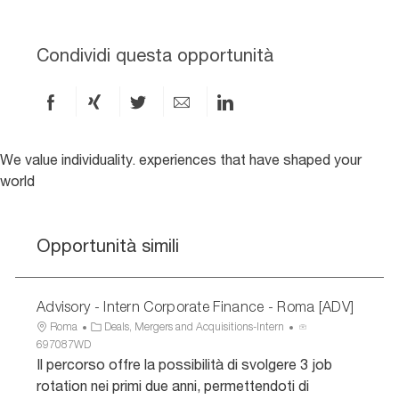
Condividi questa opportunità
Condividi
Condividi
Condividi
Condividi
Condividi
via
via
via
via
via
Facebook
xing
X
e-
LinkedIn
We value individuality. experiences that have shaped your
world
mail
Opportunità simili
Advisory - Intern Corporate Finance - Roma [ADV]
U
C
I
Roma
Deals, Mergers and Acquisitions-Intern
b
a
D
697087WD
i
t
a
Il percorso offre la possibilità di svolgere 3 job
c
e
n
rotation nei primi due anni, permettendoti di
a
g
n