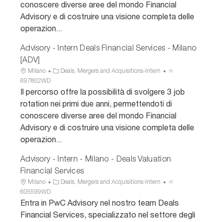
conoscere diverse aree del mondo Financial
z
o
u
Advisory e di costruire una visione completa delle
i
r
n
operazion...
o
i
c
n
a
i
Advisory - Intern Deals Financial Services - Milano
e
o
[ADV]
U
C
I
Milano
Deals, Mergers and Acquisitions-Intern
b
a
D
697802WD
i
t
a
Il percorso offre la possibilità di svolgere 3 job
c
e
n
rotation nei primi due anni, permettendoti di
a
g
n
conoscere diverse aree del mondo Financial
z
o
u
Advisory e di costruire una visione completa delle
i
r
n
operazion...
o
i
c
n
a
i
Advisory - Intern - Milano - Deals Valuation
e
o
Financial Services
U
C
I
Milano
Deals, Mergers and Acquisitions-Intern
b
a
D
605599WD
i
t
a
Entra in PwC Advisory nel nostro team Deals
c
e
n
Financial Services, specializzato nel settore degli
a
g
n