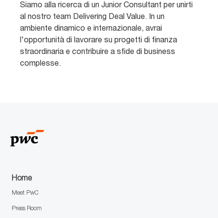
i
t
a
Siamo alla ricerca di un Junior Consultant per unirti
c
e
n
al nostro team Delivering Deal Value. In un
a
g
n
ambiente dinamico e internazionale, avrai
z
o
u
l'opportunità di lavorare su progetti di finanza
i
r
n
straordinaria e contribuire a sfide di business
o
i
c
n
a
i
complesse.
e
o
Home
Meet PwC
Press Room