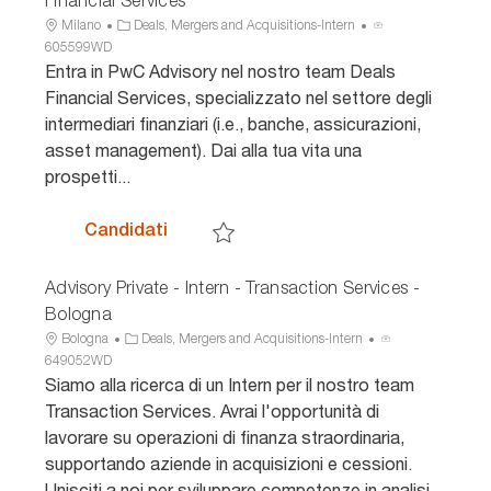
Financial Services
U
C
I
Milano
Deals, Mergers and Acquisitions-Intern
b
a
D
605599WD
i
t
a
Entra in PwC Advisory nel nostro team Deals
c
e
n
Financial Services, specializzato nel settore degli
a
g
n
intermediari finanziari (i.e., banche, assicurazioni,
z
o
u
asset management). Dai alla tua vita una
i
r
n
prospetti...
o
i
c
n
a
i
e
o
Advisory - Intern - Milano - Deals Valu
Candidati
Salva Advisory - Intern - Milano - Deals Va
Advisory Private - Intern - Transaction Services -
Bologna
U
C
I
Bologna
Deals, Mergers and Acquisitions-Intern
b
a
D
649052WD
i
t
a
Siamo alla ricerca di un Intern per il nostro team
c
e
n
Transaction Services. Avrai l'opportunità di
a
g
n
lavorare su operazioni di finanza straordinaria,
z
o
u
supportando aziende in acquisizioni e cessioni.
i
r
n
Unisciti a noi per sviluppare competenze in analisi
o
i
c