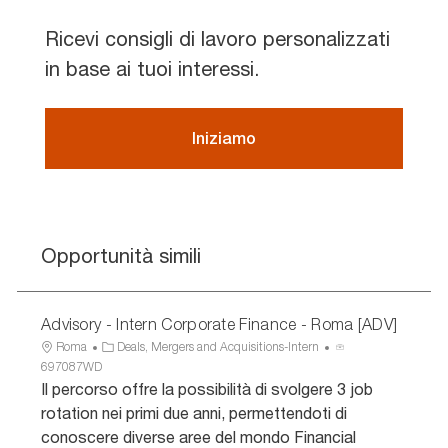
Ricevi consigli di lavoro personalizzati
in base ai tuoi interessi.
Iniziamo
Opportunità simili
Advisory - Intern Corporate Finance - Roma [ADV]
U
C
I
Roma
Deals, Mergers and Acquisitions-Intern
b
a
D
697087WD
i
t
a
Il percorso offre la possibilità di svolgere 3 job
c
e
n
rotation nei primi due anni, permettendoti di
a
g
n
conoscere diverse aree del mondo Financial
z
o
u