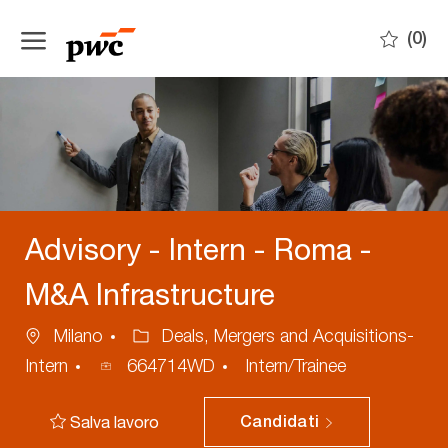
Skip to main content
(0)
-
Advisory - Intern - Roma -
M&A Infrastructure
Ubicazione
Categoria
Milano
Deals, Mergers and Acquisitions-
ID
Intern
664714WD
Intern/Trainee
annuncio
Salva lavoro
Candidati