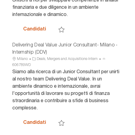
n
a
i
finanziaria e due diligence in un ambiente
e
o
internazionale e dinamico.
Advisory Private - Intern - Transactio
Candidati
Salva Advisory Private - Intern - Transacti
Delivering Deal Value Junior Consultant- Milano -
Internship (DDV)
U
C
I
Milano
Deals, Mergers and Acquisitions-Intern
b
a
D
606789WD
i
t
a
Siamo alla ricerca di un Junior Consultant per unirti
c
e
n
al nostro team Delivering Deal Value. In un
a
g
n
ambiente dinamico e internazionale, avrai
z
o
u
l'opportunità di lavorare su progetti di finanza
i
r
n
straordinaria e contribuire a sfide di business
o
i
c
n
a
i
complesse.
e
o
Delivering Deal Value Junior Consultan
Candidati
Salva Delivering Deal Value Junior Consulta