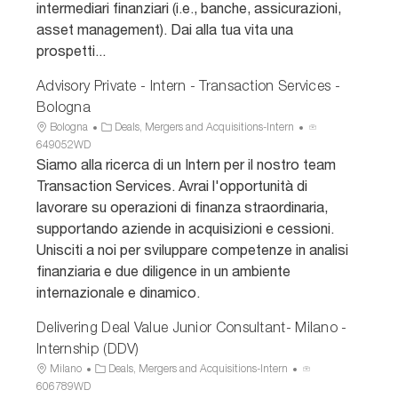
intermediari finanziari (i.e., banche, assicurazioni,
z
o
u
asset management). Dai alla tua vita una
i
r
n
prospetti...
o
i
c
n
a
i
Advisory Private - Intern - Transaction Services -
e
o
Bologna
U
C
I
Bologna
Deals, Mergers and Acquisitions-Intern
b
a
D
649052WD
i
t
a
Siamo alla ricerca di un Intern per il nostro team
c
e
n
Transaction Services. Avrai l'opportunità di
a
g
n
lavorare su operazioni di finanza straordinaria,
z
o
u
supportando aziende in acquisizioni e cessioni.
i
r
n
Unisciti a noi per sviluppare competenze in analisi
o
i
c
n
a
i
finanziaria e due diligence in un ambiente
e
o
internazionale e dinamico.
Delivering Deal Value Junior Consultant- Milano -
Internship (DDV)
U
C
I
Milano
Deals, Mergers and Acquisitions-Intern
b
a
D
606789WD