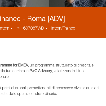
Finance - Roma [ADV]
ID
Intern
697087WD
Intern/Trainee
annuncio
ogramme for EMEA
, un programma strutturato di crescita e
la tua carriera in
PwC Advisory
, valorizzando il tuo
onale.
ei primi due anni
, permettendoti di conoscere diverse aree del
leta delle operazioni straordinarie.