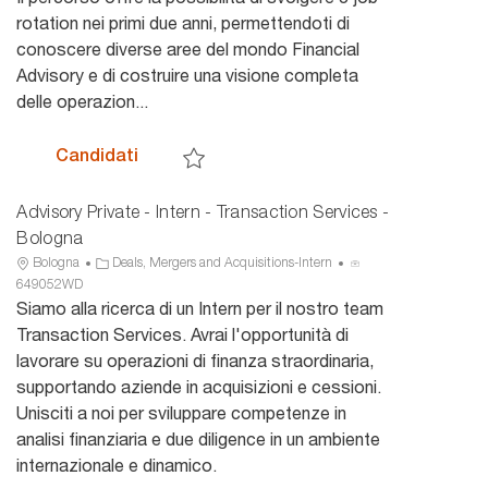
c
e
n
rotation nei primi due anni, permettendoti di
a
g
n
conoscere diverse aree del mondo Financial
z
o
u
Advisory e di costruire una visione completa
i
r
n
delle operazion...
o
i
c
n
a
i
e
o
Advisory - Intern Deals Financial Services
Candidati
Salva Advisory - Intern Deals Financial Service
Advisory Private - Intern - Transaction Services -
Bologna
U
C
I
Bologna
Deals, Mergers and Acquisitions-Intern
b
a
D
649052WD
i
t
a
Siamo alla ricerca di un Intern per il nostro team
c
e
n
Transaction Services. Avrai l'opportunità di
a
g
n
lavorare su operazioni di finanza straordinaria,
z
o
u
supportando aziende in acquisizioni e cessioni.
i
r
n
Unisciti a noi per sviluppare competenze in
o
i
c
n
a
i
analisi finanziaria e due diligence in un ambiente
e
o
internazionale e dinamico.