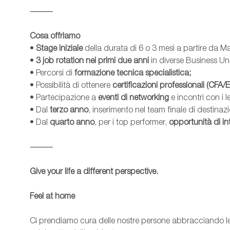
⸻
Cosa offriamo
•
Stage iniziale
della durata di 6 o 3 mesi a partire da
•
3 job rotation nei primi due anni
in diverse Business Un
• Percorsi di
formazione tecnica specialistica;
• Possibilità di ottenere
certificazioni professionali (CFA/
• Partecipazione a
eventi di networking
e incontri con i l
• Dal
terzo anno
, inserimento nel team finale di destinaz
• Dal
quarto anno
, per i top performer,
opportunità di i
⸻
Give your life a different perspective.
Feel at home
Ci prendiamo cura delle nostre persone abbracciando le 