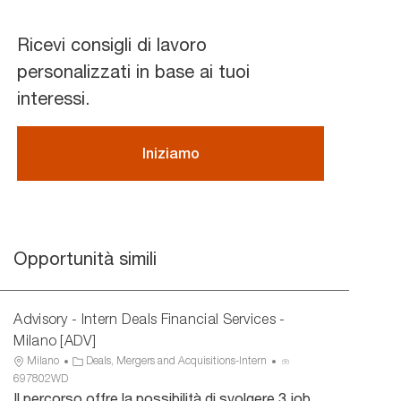
Ricevi consigli di lavoro
personalizzati in base ai tuoi
interessi.
Iniziamo
Opportunità simili
Advisory - Intern Deals Financial Services -
Milano [ADV]
U
C
I
Milano
Deals, Mergers and Acquisitions-Intern
b
a
D
697802WD
i
t
a
Il percorso offre la possibilità di svolgere 3 job