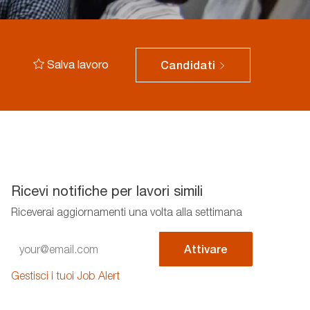
Salva lavoro
Candidati
Ricevi notifiche per lavori simili
Riceverai aggiornamenti una volta alla settimana
Enter
Attivare
Email
address
Gestisci i tuoi Job Alert
(Required)