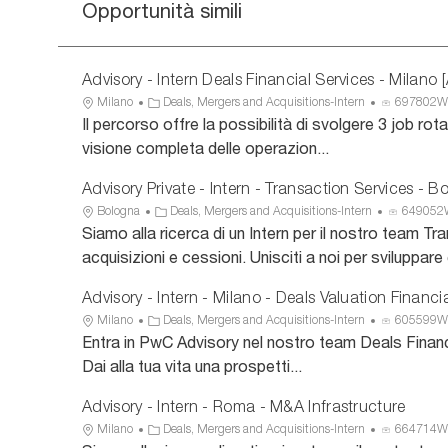
Opportunità simili
Advisory - Intern Deals Financial Services - Milano 
U
C
I
Milano
Deals, Mergers and Acquisitions-Intern
697802
b
a
D
Il percorso offre la possibilità di svolgere 3 job ro
i
t
a
visione completa delle operazion...
c
e
n
a
g
n
Advisory Private - Intern - Transaction Services - B
z
o
u
U
C
I
Bologna
Deals, Mergers and Acquisitions-Intern
649052
i
r
n
b
a
D
Siamo alla ricerca di un Intern per il nostro team Tr
o
i
c
i
t
a
acquisizioni e cessioni. Unisciti a noi per sviluppar
n
a
i
c
e
n
e
o
a
g
n
Advisory - Intern - Milano - Deals Valuation Financi
z
o
u
U
C
I
Milano
Deals, Mergers and Acquisitions-Intern
605599
i
r
n
b
a
D
Entra in PwC Advisory nel nostro team Deals Financia
o
i
c
i
t
a
Dai alla tua vita una prospetti...
n
a
i
c
e
n
e
o
a
g
n
Advisory - Intern - Roma - M&A Infrastructure
z
o
u
U
C
I
Milano
Deals, Mergers and Acquisitions-Intern
664714
i
r
n
b
a
D