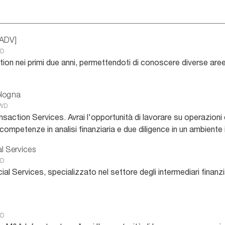
[ADV]
WD
tation nei primi due anni, permettendoti di conoscere diverse ar
ologna
WD
ansaction Services. Avrai l'opportunità di lavorare su operazioni
e competenze in analisi finanziaria e due diligence in un ambiente
al Services
WD
l Services, specializzato nel settore degli intermediari finanzi
WD