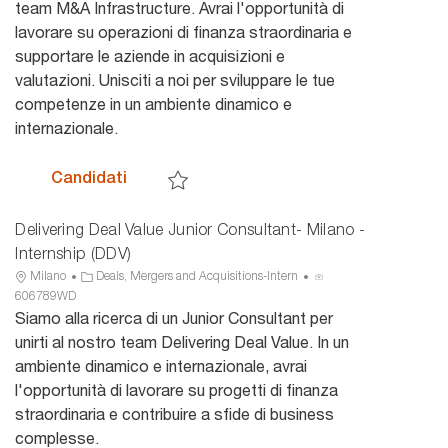
c
e
n
team M&A Infrastructure. Avrai l'opportunità di
a
g
n
lavorare su operazioni di finanza straordinaria e
z
o
u
supportare le aziende in acquisizioni e
i
r
n
valutazioni. Unisciti a noi per sviluppare le tue
o
i
c
n
a
i
competenze in un ambiente dinamico e
e
o
internazionale.
Advisory - Intern - Roma - M&A Infrastruc
Candidati
Salva Advisory - Intern - Roma - M&A Infrastru
Delivering Deal Value Junior Consultant- Milano -
Internship (DDV)
U
C
I
Milano
Deals, Mergers and Acquisitions-Intern
b
a
D
606789WD
i
t
a
Siamo alla ricerca di un Junior Consultant per
c
e
n
unirti al nostro team Delivering Deal Value. In un
a
g
n
ambiente dinamico e internazionale, avrai
z
o
u
l'opportunità di lavorare su progetti di finanza
i
r
n
straordinaria e contribuire a sfide di business
o
i
c
n
a
i
complesse.