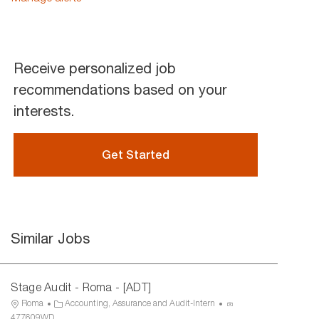
(Required)
Receive personalized job
recommendations based on your
interests.
Get Started
Similar Jobs
Stage Audit - Roma - [ADT]
L
C
P
Roma
Accounting, Assurance and Audit-Intern
o
a
r
477609WD