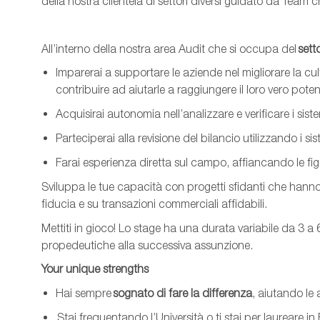
de
lla nostra clientela
di settori diversi guidato da
T
eam
c
All’interno della nostra area Audit che si occupa del
sett
Imparerai a supportare le aziende nel migliorare la cu
contribuire ad aiutarle a raggiungere il loro vero poten
Acquisirai autonomia nell’analizzare e verificare i siste
Parteciperai alla revisione del bilancio utilizzando i siste
Farai esperienza diretta sul campo, affianca
ndo le fi
Sviluppa le tue capacità con progetti sfidanti che hanno 
fiducia e su transazioni commerciali affidabili.
Mettiti in gioco! Lo stage ha una durata variabile da 3 a
propedeutiche alla successiva assunzione.
Your
unique
strengths
Hai sempre
sognato di fare la differenza
, aiutando le 
Stai frequentando l’Università o ti stai per laureare i