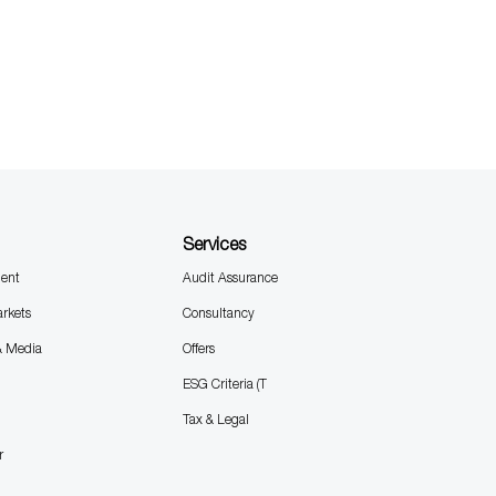
Services
ent
Audit Assurance
arkets
Consultancy
& Media
Offers
ESG Criteria (T
Tax & Legal
r