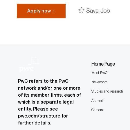
Save Job
Apply now
Home Page
Meet PwC
PwC refers to the PwC
Newsroom
network and/or one or more
Studies and research
of its member firms, each of
Alumni
which is a separate legal
entity. Please see
Careers
pwc.com/structure for
further details.