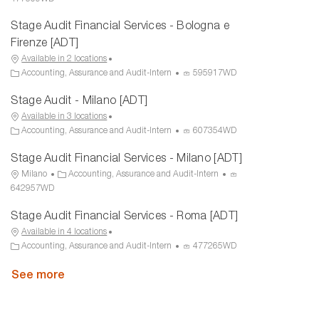
c
t
o
Stage Audit Financial Services - Bologna e
a
e
c
t
g
e
Firenze [ADT]
i
o
s
Available in 2 locations
o
r
s
C
P
Accounting, Assurance and Audit-Intern
595917WD
n
y
I
a
r
D
Stage Audit - Milano [ADT]
t
o
e
c
Available in 3 locations
g
e
C
P
Accounting, Assurance and Audit-Intern
607354WD
o
s
a
r
Stage Audit Financial Services - Milano [ADT]
r
s
t
o
y
I
e
c
L
C
P
Milano
Accounting, Assurance and Audit-Intern
D
g
e
o
a
r
642957WD
o
s
c
t
o
Stage Audit Financial Services - Roma [ADT]
r
s
a
e
c
y
I
t
g
e
Available in 4 locations
D
i
o
s
C
P
Accounting, Assurance and Audit-Intern
477265WD
o
r
s
a
r
n
y
I
t
See more
o
D
e
c
g
e
o
s