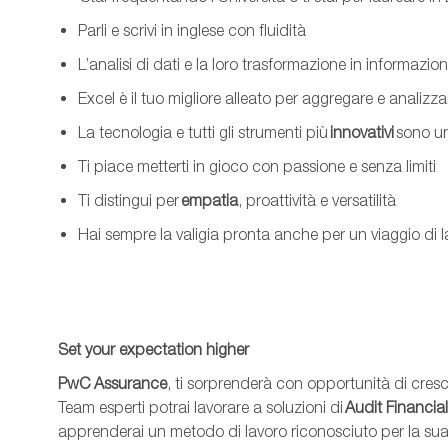
Parli e scrivi in inglese con fluidità
L’analisi di dati e la loro trasformazione in informazion
Excel è il tuo migliore alleato per aggregare e analizza
La tecnologia e tutti gli strumenti più
innovativi
sono un
Ti piace metterti in gioco con passione e senza limiti
Ti distingui per
empatia
, proattività e versatilità
Hai sempre la valigia pronta anche per un viaggio di 
Set
your
expectation
higher
PwC Assurance
, ti sorprenderà con opportunità di cresc
T
eam
esperti potrai lavorare a soluzioni di
Audit Financia
apprenderai un metodo di lavoro riconosciuto per la su