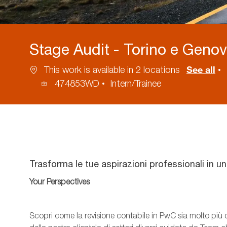
Stage Audit - Torino e Geno
See all
This work is available in 2 locations
474853WD
Intern/Trainee
Process
ID
Trasforma le tue aspirazioni professionali in 
Your
Perspectives
Scopri come la revisione contabile in PwC sia molto più ch