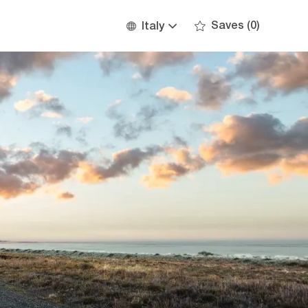
Language
English
Saves
(0)
Italy
selected