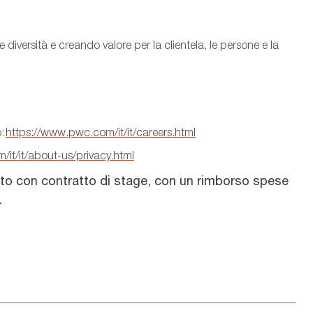
 diversità e creando valore per
la clientela
, le persone e la
o:
https://www.pwc.com/it/it/careers.html
it/it/about-us/privacy.html
nto con contratto di stage, con un rimborso spese
.