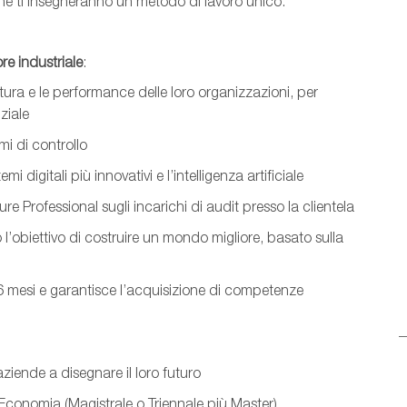
he ti insegneranno un metodo di lavoro unico.
ore industriale
:
ltura e le performance delle loro organizzazioni, per
ziale
mi di controllo
mi digitali più innovativi e l’intelligenza artificiale
gure
P
rofessional
sugli incarichi di audit presso
la clientela
l’obiettivo di costruire un mondo migliore, basato sulla
 6 mesi e garantisce l’acquisizione di competenze
aziende a disegnare il loro futuro
n Economia (Magistrale o Triennale più Master)