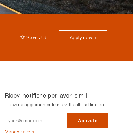
Save Job
Apply now
Ricevi notifiche per lavori simili
Riceverai aggiornamenti una volta alla settimana
Enter
Activate
Email
address
Manage alerts