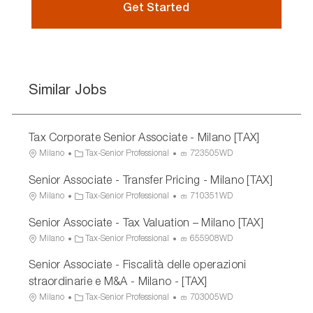
Get Started
Similar Jobs
Tax Corporate Senior Associate - Milano [TAX]
L
C
P
Milano
Tax-Senior Professional
723505WD
o
a
r
Senior Associate - Transfer Pricing - Milano [TAX]
c
t
o
a
e
c
L
C
P
Milano
Tax-Senior Professional
710351WD
t
g
e
o
a
r
Senior Associate - Tax Valuation – Milano [TAX]
i
o
s
c
t
o
o
r
s
a
e
c
L
C
P
Milano
Tax-Senior Professional
655908WD
n
y
I
t
g
e
o
a
r
Senior Associate - Fiscalità delle operazioni
D
i
o
s
c
t
o
o
r
s
a
e
c
straordinarie e M&A - Milano - [TAX]
n
y
I
t
g
e
L
C
P
Milano
Tax-Senior Professional
703005WD
D
i
o
s
o
a
r