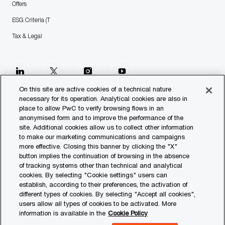
Offers
ESG Criteria (T
Tax & Legal
follow
us
On this site are active cookies of a technical nature
necessary for its operation. Analytical cookies are also in
place to allow PwC to verify browsing flows in an
Separator
anonymised form and to improve the performance of the
site. Additional cookies allow us to collect other information
© 2023 PwC. All rights reserved.
to make our marketing communications and campaigns
more effective. Closing this banner by clicking the "X"
Contact us
button implies the continuation of browsing in the absence
of tracking systems other than technical and analytical
Our Offices
cookies. By selecting "Cookie settings" users can
establish, according to their preferences, the activation of
Transparency Report
different types of cookies. By selecting "Accept all cookies",
users allow all types of cookies to be activated. More
Legal & Privacy
information is available in the
Cookie Policy
Cookie settings