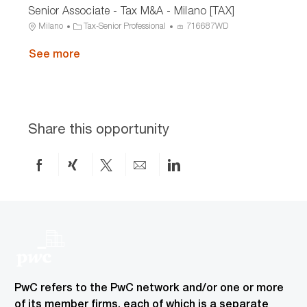
o
r
s
Senior Associate - Tax M&A - Milano [TAX]
c
t
o
n
y
I
a
e
c
L
C
P
Milano
Tax-Senior Professional
716687WD
D
t
g
e
o
a
r
i
o
s
c
See more
t
o
o
r
s
a
e
c
n
y
I
t
g
e
D
i
o
s
o
r
s
n
y
I
Share this opportunity
D
Share
Share
Share
Share
Share
on
via
via
by
via
Facebook
xing
twitter
email
LinkedIn
PwC refers to the PwC network and/or one or more
of its member firms, each of which is a separate