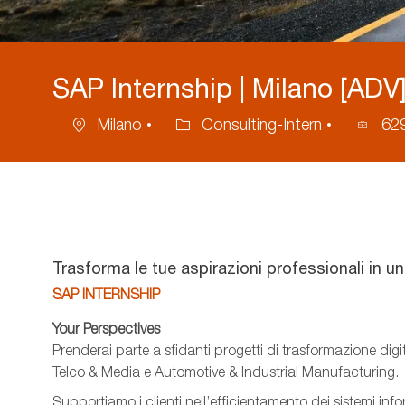
SAP Internship | Milano [ADV
Milano
Consulting-Intern
62
Location
Category
Process
ID
Trasforma le tue aspirazioni professionali in u
SAP INTERNSHIP
Your Perspectives
Prenderai parte a sfidanti progetti di trasformazione digit
Telco & Media e
Automotive & Industrial
Manufacturing.
Supportiamo i clienti nell’efficientamento dei sistemi info