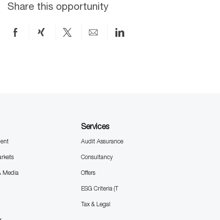
n
y
I
Share this opportunity
D
Share
Share
Share
Share
Share
on
via
via
by
via
Facebook
xing
twitter
email
LinkedIn
Services
ent
Audit Assurance
arkets
Consultancy
& Media
Offers
ESG Criteria (T
Tax & Legal
r