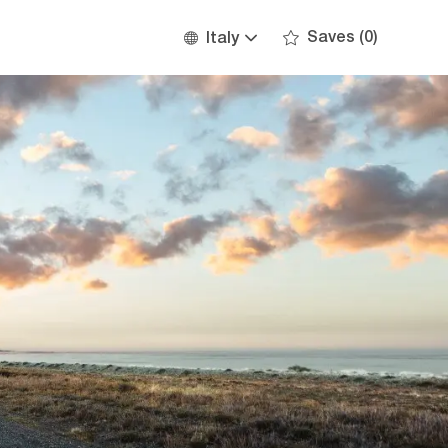
Language
English
Saves
(0)
Italy
selected