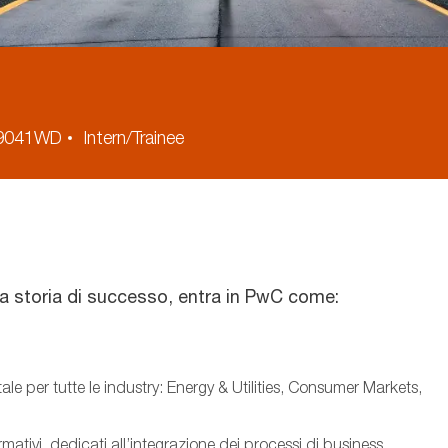
]
9041WD
Intern/Trainee
na storia di successo, entra in PwC come:
ale per tutte le industry:
Energy & Utilities,
Consumer Markets,
rmativi, dedicati all’integrazione dei processi di business,