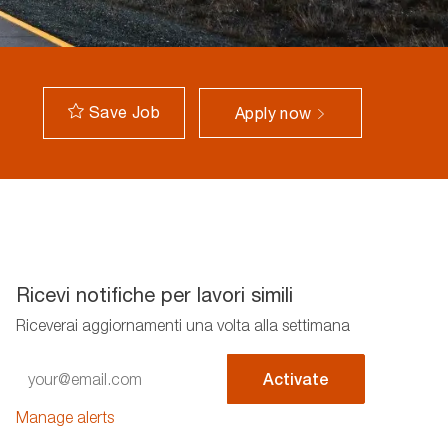
Save Job
Apply now
Ricevi notifiche per lavori simili
Riceverai aggiornamenti una volta alla settimana
Enter
Activate
Email
address
Manage alerts
(Required)