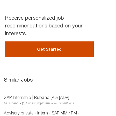
Receive personalized job
recommendations based on your
interests.
Get Started
Similar Jobs
SAP Internship | Rubano (PD) [ADV]
L
C
P
Rubano
Consulting-Intern
621491WD
o
a
r
Advisory private - Intern - SAP MM / PM -
c
t
o