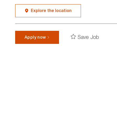
Explore the location
Save Job
Apply now