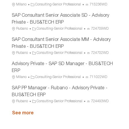
L
C
P
Milano
Consulting-Senior Professional
715236WD
o
a
r
SAP Consultant Senior Associate SD - Advisory
c
t
o
a
e
c
Private - BUS&TECH ERP
t
g
e
L
C
P
Rubano
Consulting-Senior Professional
724709WD
i
o
s
o
a
r
o
r
s
SAP Consultant Senior Associate MM - Advisory
c
t
o
n
y
I
a
e
c
Private - BUS&TECH ERP
D
t
g
e
L
C
P
Rubano
Consulting-Senior Professional
724702WD
i
o
s
o
a
r
o
r
s
Advisory Private - SAP SD Manager - BUS&TECH
c
t
o
n
y
I
a
e
c
ERP
D
t
g
e
L
C
P
Milano
Consulting-Senior Professional
711022WD
i
o
s
o
a
r
o
r
s
SAP PP Manager - Rubano - Advisory Private -
c
t
o
n
y
I
a
e
c
BUS&TECH ERP
D
t
g
e
L
C
P
Rubano
Consulting-Senior Professional
724493WD
i
o
s
o
a
r
o
r
s
c
See more
t
o
n
y
I
a
e
c
D
t
g
e