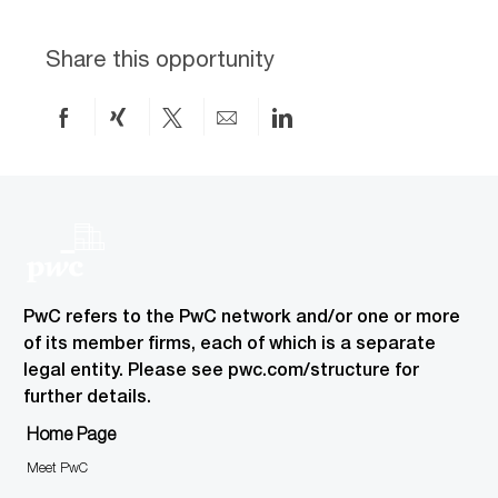
i
o
s
o
r
s
n
y
I
Share this opportunity
D
Share
Share
Share
Share
Share
on
via
via
by
via
Facebook
xing
twitter
email
LinkedIn
PwC refers to the PwC network and/or one or more
of its member firms, each of which is a separate
legal entity. Please see pwc.com/structure for
further details.
Home Page
Meet PwC