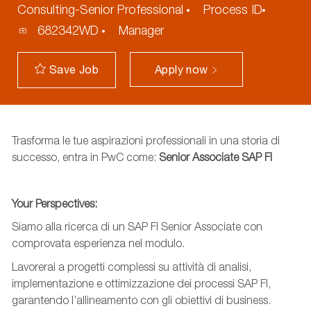
Consulting-Senior Professional
Process ID
682342WD
Manager
Apply now
Save Job
Trasforma le tue aspirazioni professionali in una storia di
successo, entra in PwC come:
Senior Associate
SAP FI
Your
Perspectives
:
Siamo alla ricerca d
i un SAP FI Senior Associate con
comprovata esperienza nel modulo.
L
avorerai a progetti complessi su
attività di analisi,
implementazione e ottimizzazione dei processi SAP FI,
garantendo l’allineamento con gli obiettivi di business.