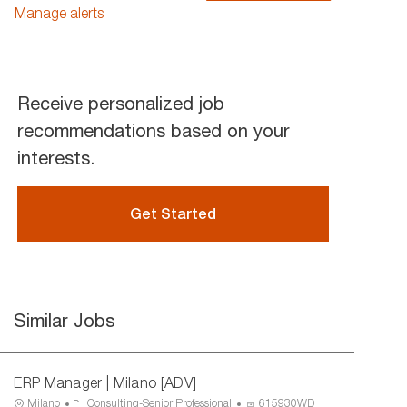
address
Manage alerts
(Required)
Receive personalized job
recommendations based on your
interests.
Get Started
Similar Jobs
ERP Manager | Milano [ADV]
L
C
P
Milano
Consulting-Senior Professional
615930WD