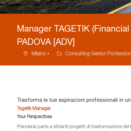
Manager TAGETIK (Financial 
PADOVA [ADV]
Milano
Consulting-Senior Profession
Location
Category
Trasforma le tue aspirazioni professionali in u
Tagetik Manager
Your Perspectives
Prenderai parte a sfidanti progetti di trasformazione del 