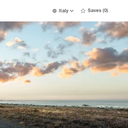
Language
English
Saves
(0)
Italy
selected