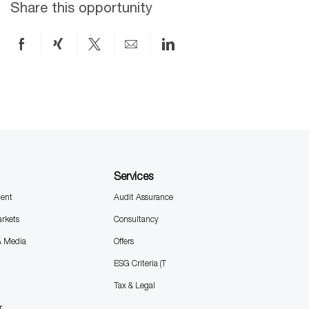
Share this opportunity
D
Share
Share
Share
Share
Share
on
via
via
by
via
Facebook
xing
twitter
email
LinkedIn
Services
ent
Audit Assurance
arkets
Consultancy
& Media
Offers
ESG Criteria (T
Tax & Legal
r