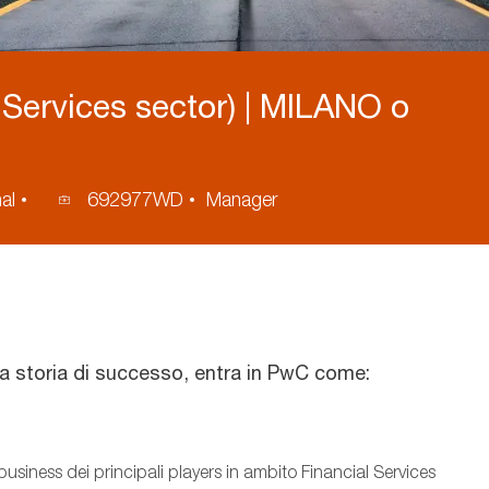
Services sector) | MILANO o
al
692977WD
Manager
Process
ID
na storia di successo, entra in PwC come:
business dei principali players in ambito Financial Services