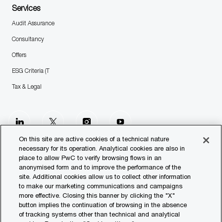
Services
Audit Assurance
Consultancy
Offers
ESG Criteria (T
Tax & Legal
follow
us
On this site are active cookies of a technical nature
necessary for its operation. Analytical cookies are also in
place to allow PwC to verify browsing flows in an
Separator
anonymised form and to improve the performance of the
site. Additional cookies allow us to collect other information
© 2023 PwC. All rights reserved.
to make our marketing communications and campaigns
more effective. Closing this banner by clicking the "X"
Contact us
button implies the continuation of browsing in the absence
of tracking systems other than technical and analytical
Our Offices