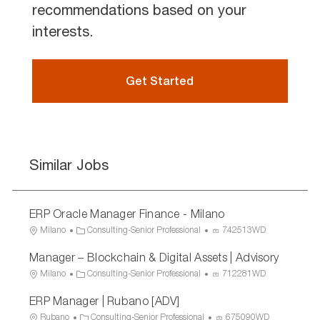
recommendations based on your
interests.
Get Started
Similar Jobs
ERP Oracle Manager Finance - Milano
L
C
P
Milano
Consulting-Senior Professional
742513WD
o
a
r
Manager – Blockchain & Digital Assets | Advisory
c
t
o
a
e
c
L
C
P
Milano
Consulting-Senior Professional
712281WD
t
g
e
o
a
r
ERP Manager | Rubano [ADV]
i
o
s
c
t
o
o
r
s
a
e
c
L
C
P
Rubano
Consulting-Senior Professional
675090WD