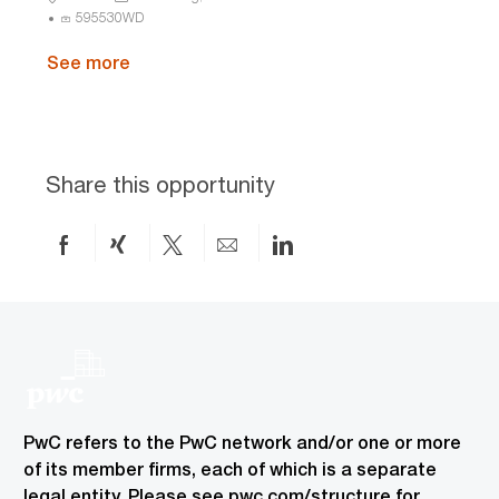
i
e
o
o
P
a
595530WD
o
s
r
c
r
t
n
s
y
a
See more
o
e
I
t
c
g
D
i
e
o
o
s
r
n
s
y
I
Share this opportunity
D
Share
Share
Share
Share
Share
on
via
via
by
via
Facebook
xing
twitter
email
LinkedIn
PwC refers to the PwC network and/or one or more
of its member firms, each of which is a separate
legal entity. Please see pwc.com/structure for