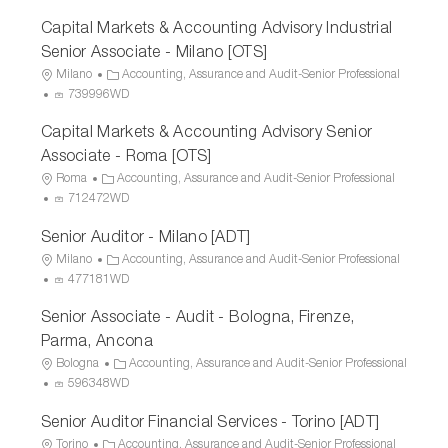
Capital Markets & Accounting Advisory Industrial
Senior Associate - Milano [OTS]
L
C
Milano
Accounting, Assurance and Audit-Senior Professional
o
P
a
739996WD
c
r
t
Capital Markets & Accounting Advisory Senior
a
o
e
t
c
g
Associate - Roma [OTS]
i
e
o
L
C
Roma
Accounting, Assurance and Audit-Senior Professional
o
s
r
o
P
a
712472WD
n
s
y
c
r
t
I
Senior Auditor - Milano [ADT]
a
o
e
D
t
c
g
L
C
Milano
Accounting, Assurance and Audit-Senior Professional
i
e
o
o
P
a
477181WD
o
s
r
c
r
t
Senior Associate - Audit - Bologna, Firenze,
n
s
y
a
o
e
I
t
c
g
Parma, Ancona
D
i
e
o
L
C
Bologna
Accounting, Assurance and Audit-Senior Professional
o
s
r
o
P
a
596348WD
n
s
y
c
r
t
I
Senior Auditor Financial Services - Torino [ADT]
a
o
e
D
t
c
g
L
C
Torino
Accounting, Assurance and Audit-Senior Professional