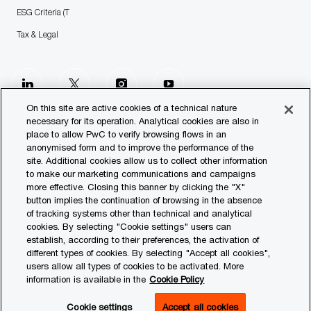
ESG Criteria (T
Tax & Legal
follow
us
On this site are active cookies of a technical nature
necessary for its operation. Analytical cookies are also in
place to allow PwC to verify browsing flows in an
Separator
anonymised form and to improve the performance of the
site. Additional cookies allow us to collect other information
© 2023 PwC. All rights reserved.
to make our marketing communications and campaigns
more effective. Closing this banner by clicking the "X"
Contact us
button implies the continuation of browsing in the absence
of tracking systems other than technical and analytical
Our Offices
cookies. By selecting "Cookie settings" users can
establish, according to their preferences, the activation of
Transparency Report
different types of cookies. By selecting "Accept all cookies",
users allow all types of cookies to be activated. More
Legal & Privacy
information is available in the
Cookie Policy
Cookie settings
Cookie settings
Accept all cookies