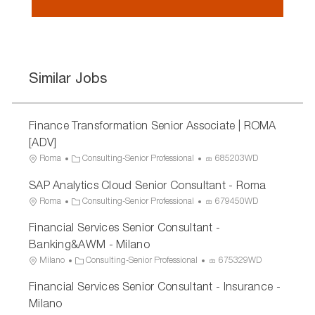
Similar Jobs
Finance Transformation Senior Associate | ROMA
[ADV]
L
C
P
Roma
Consulting-Senior Professional
685203WD
o
a
r
SAP Analytics Cloud Senior Consultant - Roma
c
t
o
a
e
c
L
C
P
Roma
Consulting-Senior Professional
679450WD
t
g
e
o
a
r
Financial Services Senior Consultant -
i
o
s
c
t
o
o
r
s
a
e
c
Banking&AWM - Milano
n
y
I
t
g
e
L
C
P
Milano
Consulting-Senior Professional
675329WD
D
i
o
s
o
a
r
o
r
s
Financial Services Senior Consultant - Insurance -
c
t
o
n
y
I
a
e
c
Milano
D