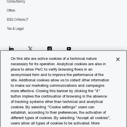
Consultancy
Offers
ESG Criteria (T
Tax & Legal
follow
us
On this site are active cookies of a technical nature
necessary for its operation. Analytical cookies are also in
place to allow PwC to verify browsing flows in an
Separator
anonymised form and to improve the performance of the
site. Additional cookies allow us to collect other information
© 2023 PwC. All rights reserved.
to make our marketing communications and campaigns
more effective. Closing this banner by clicking the "X"
Contact us
button implies the continuation of browsing in the absence
of tracking systems other than technical and analytical
Our Offices
cookies. By selecting "Cookie settings" users can
establish, according to their preferences, the activation of
Transparency Report
different types of cookies. By selecting "Accept all cookies",
users allow all types of cookies to be activated. More
Legal & Privacy