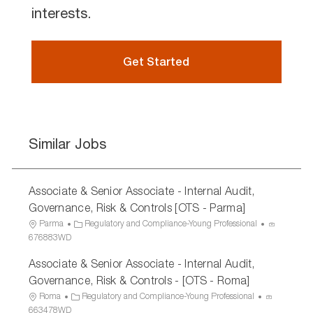
interests.
Get Started
Similar Jobs
Associate & Senior Associate - Internal Audit,
Governance, Risk & Controls [OTS - Parma]
L
C
P
Parma
Regulatory and Compliance-Young Professional
o
a
r
676883WD
c
t
o
Associate & Senior Associate - Internal Audit,
a
e
c
t
g
e
Governance, Risk & Controls - [OTS - Roma]
i
o
s
L
C
P
Roma
Regulatory and Compliance-Young Professional
o
r
s
o
a
r
663478WD