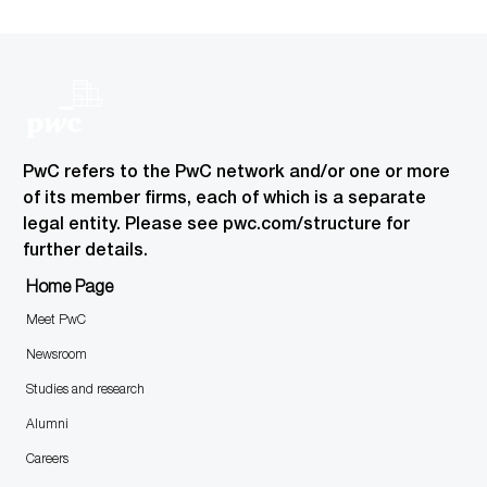
on
via
via
by
via
Facebook
xing
twitter
email
LinkedIn
PwC refers to the PwC network and/or one or more
of its member firms, each of which is a separate
legal entity. Please see pwc.com/structure for
further details.
Home Page
Meet PwC
Newsroom
Studies and research
Alumni
Careers