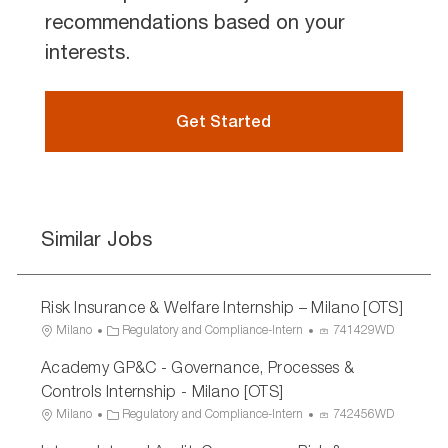
recommendations based on your
interests.
Get Started
Similar Jobs
Risk Insurance & Welfare Internship – Milano [OTS]
L
C
P
Milano
Regulatory and Compliance-Intern
741429WD
o
a
r
Academy GP&C - Governance, Processes &
c
t
o
a
e
c
Controls Internship - Milano [OTS]
t
g
e
L
C
P
Milano
Regulatory and Compliance-Intern
742456WD
i
o
s
o
a
r