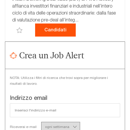
C
A
E
affianca investitori finanziari e industriali nell’intero
A
N
G
ciclo di vita delle operazioni straordinarie: dalla fase
Z
N
O
di valutazione pre-deal all’integ...
I
U
R
O
N
I
Advisory - Director – Post De
Candidati
Salva Advisory - Director – Post Deal Integration Fin
N
C
A
E
I
O
Crea un Job Alert
NOTA: Utilizza i filtri di ricerca che trovi sopra per migliorare i
risultati di lavoro.
Required
Indirizzo email
Required
Riceverai e-mail