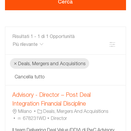
Cerca
o
area
di
interesse
Risultati
1
-
1
di
1
Opportunità
Filtro
Deals, Mergers and Acquisitions
Cancella tutto
the
No
Advisory - Director – Post Deal
results
result
are
found
Integration Financial Discipline
updated
U
C
Milano
Deals, Mergers And Acquisitions
B
I
A
678231WD
Director
I
D
T
Il team Delivering Deal Value (DDV) di PwC Advisory