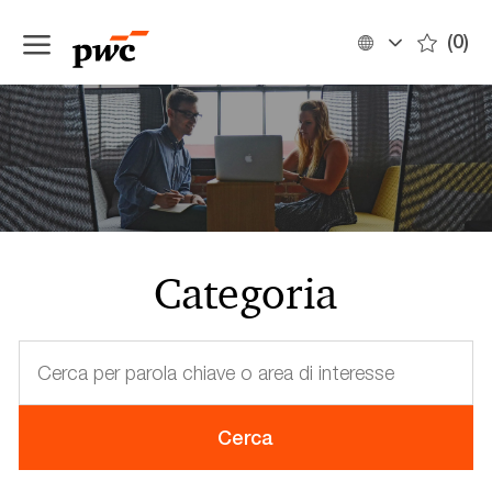
Skip to main content
(0)
Language
Italian
selected
-
Categoria
Cerca
per
parola
chiave
Cerca
o
area