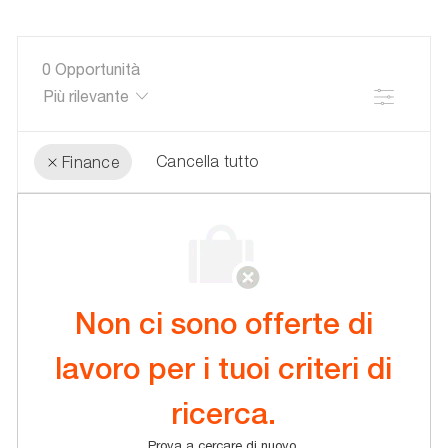
di
interesse
0
Opportunità
Filtro
Cancella tutto
Finance
the
No
results
result
are
found
updated
Non ci sono offerte di
lavoro per i tuoi criteri di
ricerca.
Prova a cercare di nuovo.