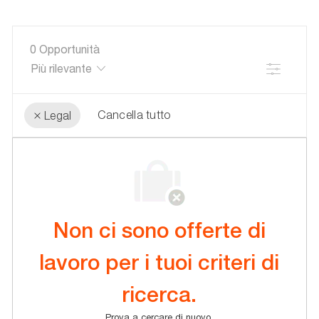
di
interesse
0
Opportunità
Filtro
Cancella tutto
Legal
the
No
results
result
are
found
updated
Non ci sono offerte di
lavoro per i tuoi criteri di
ricerca.
Prova a cercare di nuovo.