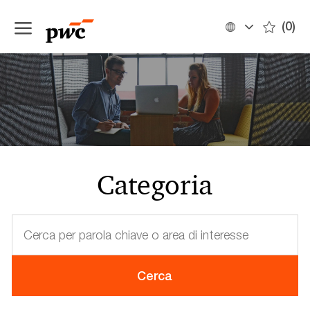
Skip to main content
(0)
Language
Italian
selected
-
Categoria
Cerca
per
parola
chiave
Cerca
o
area