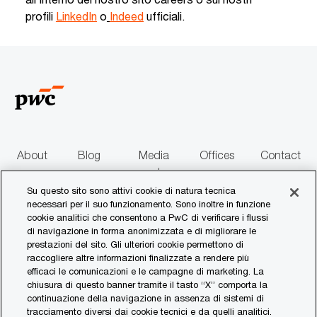
profili
LinkedIn
o
Indeed
ufficiali.
About
Blog
Media
Offices
Contact
us
centre
us
Su questo sito sono attivi cookie di natura tecnica
necessari per il suo funzionamento. Sono inoltre in funzione
follow
cookie analitici che consentono a PwC di verificare i flussi
di navigazione in forma anonimizzata e di migliorare le
us
prestazioni del sito. Gli ulteriori cookie permettono di
raccogliere altre informazioni finalizzate a rendere più
Separator
efficaci le comunicazioni e le campagne di marketing. La
chiusura di questo banner tramite il tasto “X” comporta la
continuazione della navigazione in assenza di sistemi di
© 2017 - 2026 PwC. All rights reserved. PwC refers to the PwC network and/or
tracciamento diversi dai cookie tecnici e da quelli analitici.