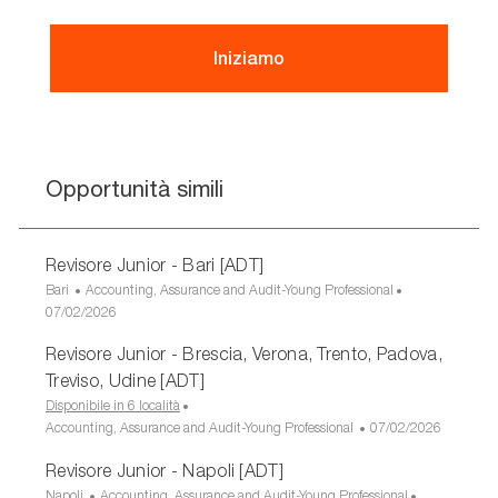
Iniziamo
Opportunità simili
Revisore Junior - Bari [ADT]
U
C
Bari
Accounting, Assurance and Audit-Young Professional
b
D
a
07/02/2026
i
a
t
Revisore Junior - Brescia, Verona, Trento, Padova,
c
t
e
a
a
g
Treviso, Udine [ADT]
z
d
o
Disponibile in 6 località
i
i
r
C
D
Accounting, Assurance and Audit-Young Professional
07/02/2026
o
p
i
a
a
n
u
a
Revisore Junior - Napoli [ADT]
t
t
e
b
e
a
U
C
Napoli
Accounting, Assurance and Audit-Young Professional