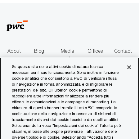
e
a
Facebook
xing
X
e-
LinkedIn
z
mail
i
o
n
e
About
Blog
Media
Offices
Contact
us
centre
us
Su questo sito sono attivi cookie di natura tecnica
necessari per il suo funzionamento. Sono inoltre in funzione
follow
cookie analitici che consentono a PwC di verificare i flussi
di navigazione in forma anonimizzata e di migliorare le
us
prestazioni del sito. Gli ulteriori cookie permettono di
raccogliere altre informazioni finalizzate a rendere più
Separator
efficaci le comunicazioni e le campagne di marketing. La
chiusura di questo banner tramite il tasto “X” comporta la
continuazione della navigazione in assenza di sistemi di
© 2017 - 2026 PwC. All rights reserved. PwC refers to the PwC network and/or
tracciamento diversi dai cookie tecnici e da quelli analitici.
one or more of its member firms, each of which is a separate legal entity. Please
Selezionando la voce "Impostazioni dei cookie” l’utente può
see www.pwc.com/structure for further details.
stabilire, in base alle proprie preferenze, l’attivazione delle
diverse tipologie di cookie. Selezionando “Accetta tutti i
Privacy Statement