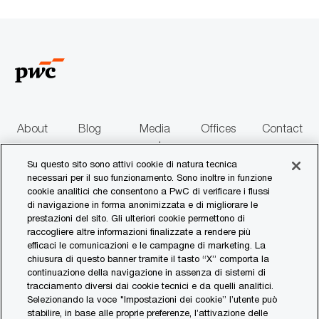
n
via
via
via
via
via
a
e
b
e
z
l
Facebook
xing
X
e-
LinkedIn
i
i
mail
o
c
n
a
e
z
i
o
n
About
Blog
Media
Offices
Contact
e
us
centre
us
Su questo sito sono attivi cookie di natura tecnica
necessari per il suo funzionamento. Sono inoltre in funzione
follow
cookie analitici che consentono a PwC di verificare i flussi
di navigazione in forma anonimizzata e di migliorare le
us
prestazioni del sito. Gli ulteriori cookie permettono di
raccogliere altre informazioni finalizzate a rendere più
Separator
efficaci le comunicazioni e le campagne di marketing. La
chiusura di questo banner tramite il tasto “X” comporta la
continuazione della navigazione in assenza di sistemi di
© 2017 - 2026 PwC. All rights reserved. PwC refers to the PwC network and/or
tracciamento diversi dai cookie tecnici e da quelli analitici.
one or more of its member firms, each of which is a separate legal entity. Please
Selezionando la voce "Impostazioni dei cookie” l’utente può
see www.pwc.com/structure for further details.
stabilire, in base alle proprie preferenze, l’attivazione delle