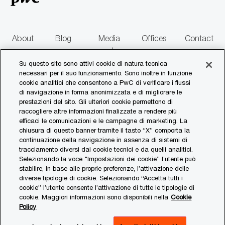
n
e
About
Blog
Media
Offices
Contact
us
centre
us
Su questo sito sono attivi cookie di natura tecnica
necessari per il suo funzionamento. Sono inoltre in funzione
follow
cookie analitici che consentono a PwC di verificare i flussi
di navigazione in forma anonimizzata e di migliorare le
us
prestazioni del sito. Gli ulteriori cookie permettono di
raccogliere altre informazioni finalizzate a rendere più
Separator
efficaci le comunicazioni e le campagne di marketing. La
chiusura di questo banner tramite il tasto “X” comporta la
continuazione della navigazione in assenza di sistemi di
© 2017 - 2026 PwC. All rights reserved. PwC refers to the PwC network and/or
tracciamento diversi dai cookie tecnici e da quelli analitici.
one or more of its member firms, each of which is a separate legal entity. Please
Selezionando la voce "Impostazioni dei cookie” l’utente può
see www.pwc.com/structure for further details.
stabilire, in base alle proprie preferenze, l’attivazione delle
diverse tipologie di cookie. Selezionando “Accetta tutti i
Privacy Statement
cookie” l’utente consente l’attivazione di tutte le tipologie di
cookie. Maggiori informazioni sono disponibili nella
Cookie
Cookies Policy
Policy
Impostazione dei cookie