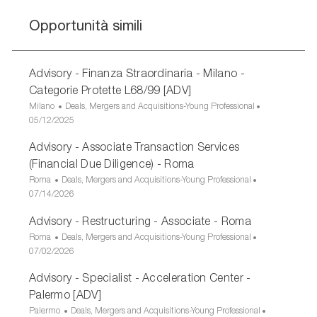
Opportunità simili
Advisory - Finanza Straordinaria - Milano -
Categorie Protette L68/99 [ADV]
U
C
Milano
Deals, Mergers and Acquisitions-Young Professional
b
D
a
05/12/2025
i
a
t
Advisory - Associate Transaction Services
c
t
e
a
a
g
(Financial Due Diligence) - Roma
z
d
o
U
C
Roma
Deals, Mergers and Acquisitions-Young Professional
i
i
r
b
D
a
07/14/2026
o
p
i
i
a
t
n
u
a
Advisory - Restructuring - Associate - Roma
c
t
e
e
b
a
a
g
U
C
Roma
Deals, Mergers and Acquisitions-Young Professional
b
z
d
o
b
D
a
07/02/2026
l
i
i
r
i
a
t
i
Advisory - Specialist - Acceleration Center -
o
p
i
c
t
e
c
n
u
a
a
a
g
Palermo [ADV]
a
e
b
z
d
o
U
C
Palermo
Deals, Mergers and Acquisitions-Young Professional