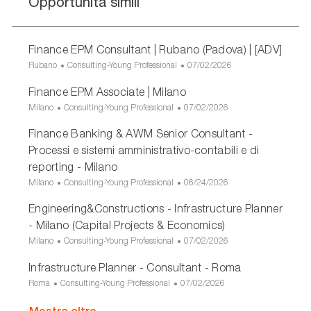
Opportunità simili
Finance EPM Consultant | Rubano (Padova) | [ADV]
U
C
D
Rubano
Consulting-Young Professional
07/02/2026
b
a
a
Finance EPM Associate | Milano
i
t
t
c
e
a
U
C
D
Milano
Consulting-Young Professional
07/02/2026
a
g
d
b
a
a
Finance Banking & AWM Senior Consultant -
z
o
i
i
t
t
i
r
p
c
e
a
Processi e sistemi amministrativo-contabili e di
o
i
u
a
g
d
reporting - Milano
n
a
b
z
o
i
U
C
D
Milano
Consulting-Young Professional
06/24/2026
e
b
i
r
p
b
a
a
l
o
i
u
Engineering&Constructions - Infrastructure Planner
i
t
t
i
n
a
b
c
e
a
- Milano (Capital Projects & Economics)
c
e
b
a
g
d
U
C
D
Milano
Consulting-Young Professional
07/02/2026
a
l
z
o
i
b
a
a
z
i
i
r
p
Infrastructure Planner - Consultant - Roma
i
t
t
i
c
o
i
u
c
e
a
U
C
D
Roma
Consulting-Young Professional
07/02/2026
o
a
n
a
b
a
g
d
b
a
a
n
z
e
b
z
o
i
i
t
t