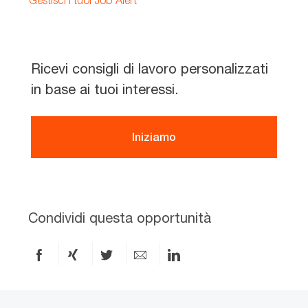
Gestisci i tuoi Job Alert
Ricevi consigli di lavoro personalizzati
in base ai tuoi interessi.
Iniziamo
Condividi questa opportunità
Condividi
Condividi
Condividi
Condividi
Condividi
via
via
via
via
via
Facebook
xing
X
e-
LinkedIn