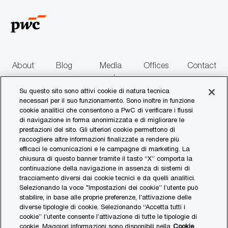
mail
About
Blog
Media
Offices
Contact
us
centre
us
Su questo sito sono attivi cookie di natura tecnica
necessari per il suo funzionamento. Sono inoltre in funzione
follow
cookie analitici che consentono a PwC di verificare i flussi
di navigazione in forma anonimizzata e di migliorare le
us
prestazioni del sito. Gli ulteriori cookie permettono di
raccogliere altre informazioni finalizzate a rendere più
Separator
efficaci le comunicazioni e le campagne di marketing. La
chiusura di questo banner tramite il tasto “X” comporta la
continuazione della navigazione in assenza di sistemi di
© 2017 - 2026 PwC. All rights reserved. PwC refers to the PwC network and/or
tracciamento diversi dai cookie tecnici e da quelli analitici.
one or more of its member firms, each of which is a separate legal entity. Please
Selezionando la voce "Impostazioni dei cookie” l’utente può
see www.pwc.com/structure for further details.
stabilire, in base alle proprie preferenze, l’attivazione delle
diverse tipologie di cookie. Selezionando “Accetta tutti i
Privacy Statement
cookie” l’utente consente l’attivazione di tutte le tipologie di
cookie. Maggiori informazioni sono disponibili nella
Cookie
Cookies Policy