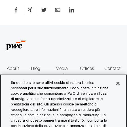
r
p
i
u
Condividi
Condividi
Condividi
Condividi
Condividi
a
b
via
via
via
via
via
b
l
Facebook
xing
X
e-
LinkedIn
i
mail
c
a
z
i
o
n
About
Blog
Media
Offices
Contact
e
us
centre
us
Su questo sito sono attivi cookie di natura tecnica
necessari per il suo funzionamento. Sono inoltre in funzione
follow
cookie analitici che consentono a PwC di verificare i flussi
di navigazione in forma anonimizzata e di migliorare le
us
prestazioni del sito. Gli ulteriori cookie permettono di
raccogliere altre informazioni finalizzate a rendere più
Separator
efficaci le comunicazioni e le campagne di marketing. La
chiusura di questo banner tramite il tasto “X” comporta la
continuazione della navigazione in assenza di sistemi di