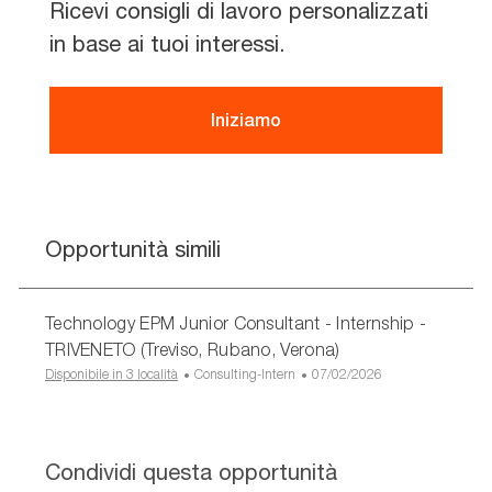
Ricevi consigli di lavoro personalizzati
in base ai tuoi interessi.
Iniziamo
Opportunità simili
Technology EPM Junior Consultant - Internship -
TRIVENETO (Treviso, Rubano, Verona)
C
D
Disponibile in 3 località
Consulting-Intern
07/02/2026
a
a
t
t
e
a
g
d
Condividi questa opportunità
o
i