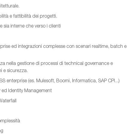
tetturale.
ità e fattibilità dei progetti.
 sia interne che verso i clienti
rprise ed integrazioni complesse con scenari realtime, batch e
za nella gestione di processi di technical governance e
i e sicurezza.
 enterprise (es. Mulesoft, Boomi, Informatica, SAP CPI...)
y ed Identity Management
aterfall
omplessità
ng