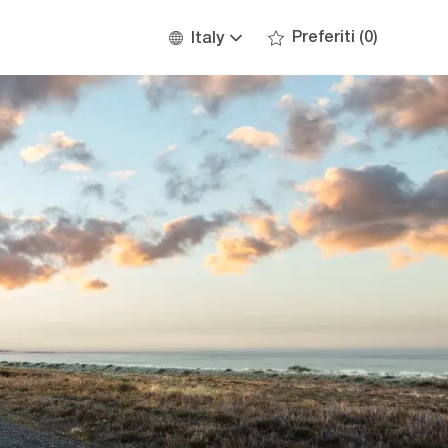
Language
Italian
Preferiti
(0)
Italy
selected