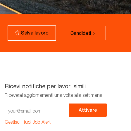
Salva lavoro
Candidati
Ricevi notifiche per lavori simili
Riceverai aggiornamenti una volta alla settimana
Enter
Attivare
Email
address
Gestisci i tuoi Job Alert
(Required)