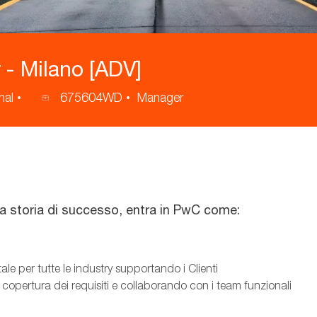
 - Milano [ADV]
nal
675604WD
Manager
ID
annuncio
na storia di successo, entra in PwC come:
ale per tutte le industry supportando i Clienti
a copertura dei requisiti e collaborando con i team funzionali