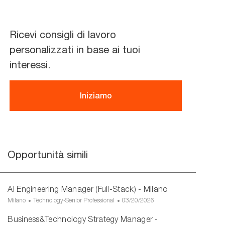
Ricevi consigli di lavoro
personalizzati in base ai tuoi
interessi.
Iniziamo
Opportunità simili
AI Engineering Manager (Full-Stack) - Milano
U
C
D
Milano
Technology-Senior Professional
03/20/2026
b
a
a
Business&Technology Strategy Manager -
i
t
t