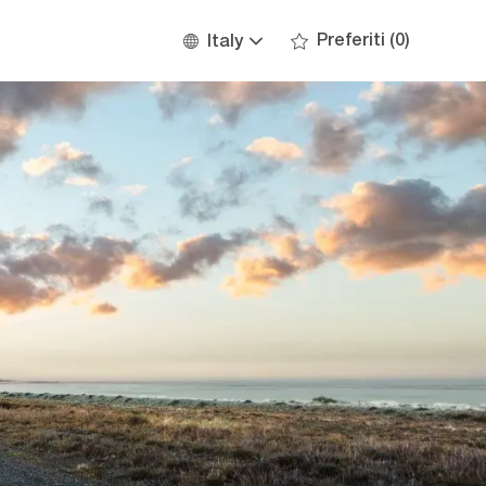
Language
Italian
Preferiti
(0)
Italy
selected