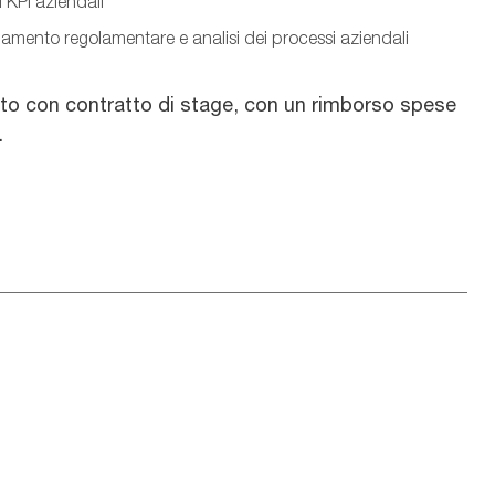
i KPI aziendali
uamento regolamentare e analisi dei processi aziendali
nto con contratto di stage, con un rimborso spese
.