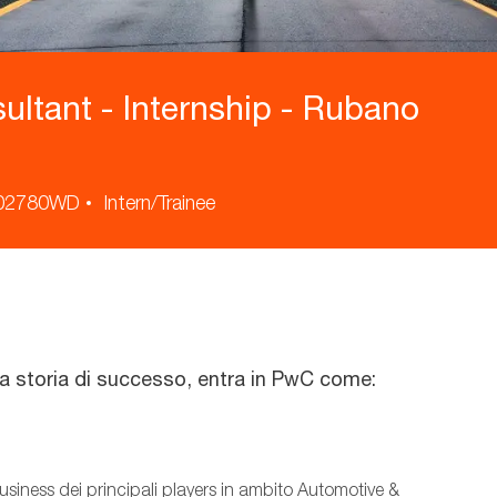
ltant - Internship - Rubano
02780WD
Intern/Trainee
o
na storia di successo, entra in PwC come:
business dei principali players in ambito Automotive &