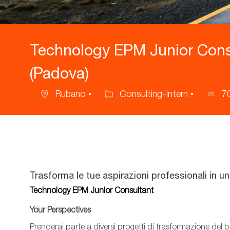
Technology EPM Junior Consu
(Padova)
Rubano
Consulting-Intern
7
Ubicazione
Categoria
ID
annunci
Trasforma le tue aspirazioni professionali in u
Technology EPM Junior Consultant
Your Perspectives
Prenderai parte a diversi progetti di trasformazione del 