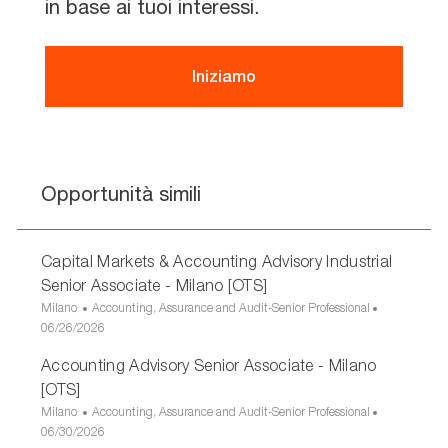
in base ai tuoi interessi.
Iniziamo
Opportunità simili
Capital Markets & Accounting Advisory Industrial
Senior Associate - Milano [OTS]
U
C
Milano
Accounting, Assurance and Audit-Senior Professional
b
D
a
06/26/2026
i
a
t
Accounting Advisory Senior Associate - Milano
c
t
e
a
a
g
[OTS]
z
d
o
U
C
Milano
Accounting, Assurance and Audit-Senior Professional
i
i
r
b
D
a
06/30/2026
o
p
i