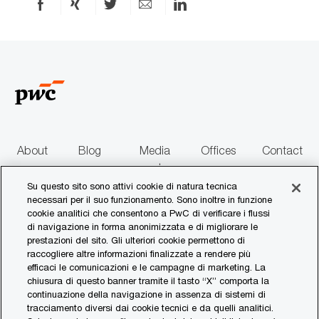
l
Condividi
Condividi
Condividi
Condividi
Condividi
i
i
via
via
via
via
via
o
c
n
a
Facebook
xing
X
e-
LinkedIn
e
z
mail
i
o
n
e
About
Blog
Media
Offices
Contact
us
centre
us
Su questo sito sono attivi cookie di natura tecnica
necessari per il suo funzionamento. Sono inoltre in funzione
follow
cookie analitici che consentono a PwC di verificare i flussi
di navigazione in forma anonimizzata e di migliorare le
us
prestazioni del sito. Gli ulteriori cookie permettono di
raccogliere altre informazioni finalizzate a rendere più
Separator
efficaci le comunicazioni e le campagne di marketing. La
chiusura di questo banner tramite il tasto “X” comporta la
continuazione della navigazione in assenza di sistemi di
© 2017 - 2026 PwC. All rights reserved. PwC refers to the PwC network and/or
tracciamento diversi dai cookie tecnici e da quelli analitici.
one or more of its member firms, each of which is a separate legal entity. Please