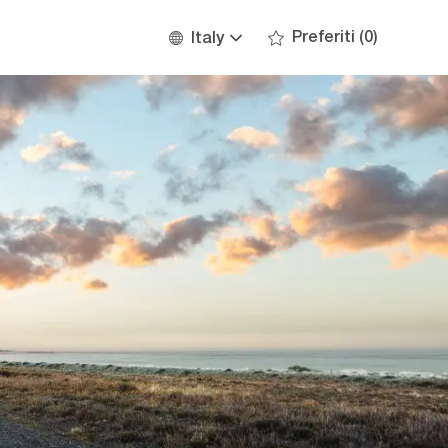
Language
Italian
Preferiti
(0)
Italy
selected