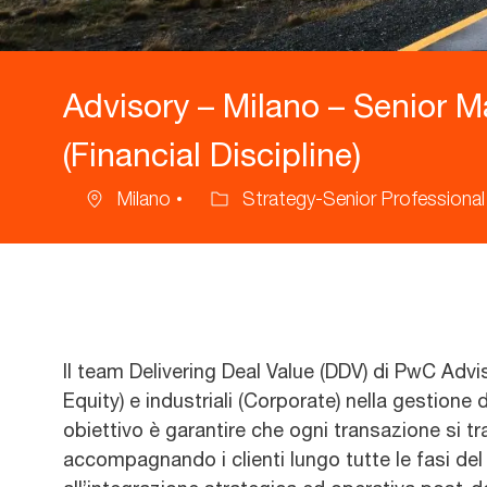
Advisory – Milano – Senior M
(Financial Discipline)
Milano
Strategy-Senior Professional
Ubicazione
Categoria
Il team Delivering Deal Value (DDV) di PwC Advis
Equity) e industriali (Corporate) nella gestione d
obiettivo è garantire che ogni transazione si tr
accompagnando i clienti lungo tutte le fasi del 