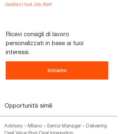
address
Gestisci i tuoi Job Alert
(Required)
Ricevi consigli di lavoro
personalizzati in base ai tuoi
interessi.
Iniziamo
Opportunità simili
Advisory – Milano – Senior Manager – Delivering
Deal Value Post-Deal Integration