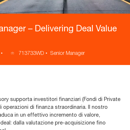
anager – Delivering Deal Value
713733WD
Senior Manager
ID
annuncio
ory supporta investitori finanziari (Fondi di Private
i operazioni di finanza straordinaria. Il nostro
aduca in un effettivo incremento di valore,
deal: dalla valutazione pre-acquisizione fino