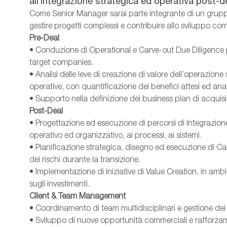
all’integrazione strategica ed operativa post-de
Come Senior Manager sarai parte integrante di un gruppo
gestire progetti complessi e contribuire allo sviluppo com
Pre-Deal
• Conduzione di Operational e Carve-out Due Diligence per 
target companies.
• Analisi delle leve di creazione di valore dell’operazione s
operative, con quantificazione dei benefici attesi ed anal
• Supporto nella definizione dei business plan di acquisi
Post-Deal
• Progettazione ed esecuzione di percorsi di Integrazione
operativo ed organizzativo, ai processi, ai sistemi.
• Pianificazione strategica, disegno ed esecuzione di C
dei rischi durante la transizione.
• Implementazione di iniziative di Value Creation, in ambit
sugli investimenti.
Client & Team Management
• Coordinamento di team multidisciplinari e gestione dei r
• Sviluppo di nuove opportunità commerciali e rafforzamen