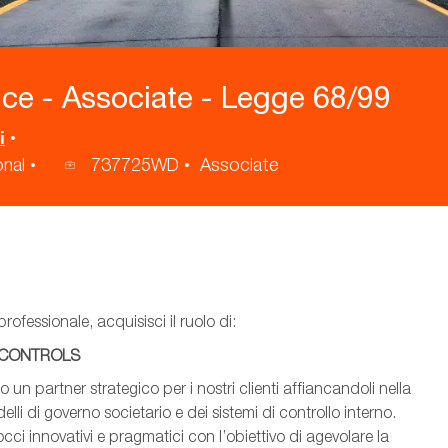
ce - Associate - Legge 68/99
i
nal
737725WD
Associate
ID
annuncio
rofessionale, acquisisci il ruolo di:
& CONTROLS
 un partner strategico per i nostri clienti affiancandoli nella
elli di governo societario e dei sistemi di controllo interno.
ci innovativi e pragmatici con l’obiettivo di agevolare la