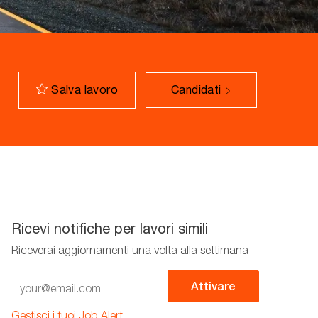
Salva lavoro
Candidati
Ricevi notifiche per lavori simili
Riceverai aggiornamenti una volta alla settimana
Enter
Attivare
Email
address
Gestisci i tuoi Job Alert