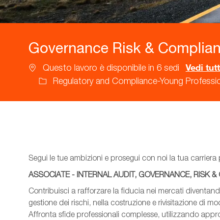
Governance Risk & Complian
Vedi tutt
Questo lavoro è disponibile in 6 sedi
Regulatory and Compliance-Young Professio
Categoria
Segui le tue ambizioni e prosegui con noi la tua carriera p
ASSOCIATE - INTERNAL AUDIT, GOVERNANCE, RISK 
Contribuisci a rafforzare la fiducia nei mercati diventando
gestione dei rischi, nella costruzione e rivisitazione di mod
Affronta sfide professionali complesse, utilizzando approc