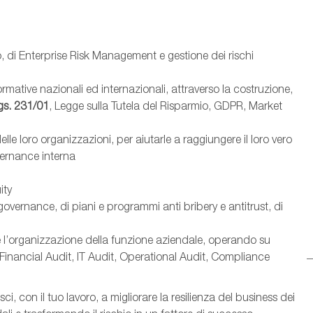
, di Enterprise Risk Management e gestione dei rischi
ormative nazionali ed internazionali, attraverso la costruzione,
gs. 231/01
, Legge sulla Tutela del Risparmio, GDPR, Market
lle loro organizzazioni, per aiutarle a raggiungere il loro vero
overnance interna
ity
governance, di piani e programmi anti bribery e antitrust, di
p e l’organizzazione della funzione aziendale, operando su
(Financial Audit, IT Audit, Operational Audit, Compliance
i, con il tuo lavoro, a migliorare la resilienza del business dei