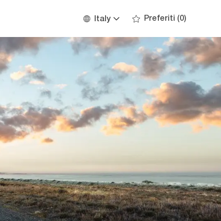
Language
Italian
Preferiti
(0)
Italy
selected