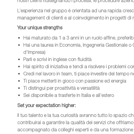
nostri clienti ridisegnando i processi, le procedure aziend
L’esperienza nel gruppo è orientata ad una rapida cresci
management di clienti e al coinvolgimento in progetti di 
Your unique strengths
Hai maturato da 1 a 3 anni in un ruolo affine, preferib
Hai una laurea in Economia, Ingegneria Gestionale o G
d'Impresa)
Parli e scrivi in inglese con fluidità
Hai spirito di iniziativa e tendi a risolvere i problemi c
Credi nel lavoro in team, ti piace investire del tempo 
Ti piace metterti in gioco con passione ed energia
Ti distingui per proattività e versatilità
Sei disponibile a trasferte in Italia e all’estero
Set
your
expectation
higher
:
Il tuo talento e la tua curiosità avranno tutto lo spazio che
contribuirai a garantire la qualità dei servizi che offriamo 
accompagnato da colleghi esperti e da una formazione co