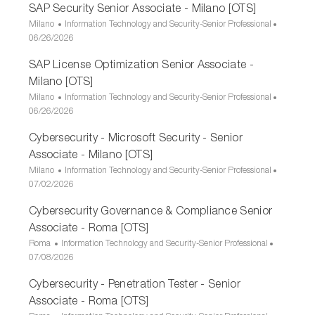
SAP Security Senior Associate - Milano [OTS]
U
C
Milano
Information Technology and Security-Senior Professional
b
D
a
06/26/2026
i
a
t
SAP License Optimization Senior Associate -
c
t
e
a
a
g
Milano [OTS]
z
d
o
U
C
Milano
Information Technology and Security-Senior Professional
i
i
r
b
D
a
06/26/2026
o
p
i
i
a
t
n
u
a
Cybersecurity - Microsoft Security - Senior
c
t
e
e
b
a
a
g
Associate - Milano [OTS]
b
z
d
o
U
C
Milano
Information Technology and Security-Senior Professional
l
i
i
r
b
D
a
07/02/2026
i
o
p
i
i
a
t
c
n
u
a
Cybersecurity Governance & Compliance Senior
c
t
e
a
e
b
a
a
g
Associate - Roma [OTS]
z
b
z
d
o
U
C
Roma
Information Technology and Security-Senior Professional
i
l
i
i
r
b
D
a
07/08/2026
o
i
o
p
i
i
a
t
n
c
n
u
a
Cybersecurity - Penetration Tester - Senior
c
t
e
e
a
e
b
a
a
g
Associate - Roma [OTS]
z
b
z
d
o