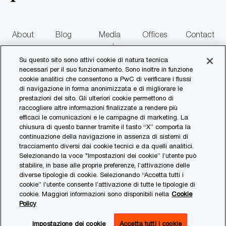
e
i
o
n
About
Blog
Media
Offices
Contact
e
us
centre
us
Su questo sito sono attivi cookie di natura tecnica
necessari per il suo funzionamento. Sono inoltre in funzione
follow
cookie analitici che consentono a PwC di verificare i flussi
di navigazione in forma anonimizzata e di migliorare le
us
prestazioni del sito. Gli ulteriori cookie permettono di
raccogliere altre informazioni finalizzate a rendere più
Separator
efficaci le comunicazioni e le campagne di marketing. La
chiusura di questo banner tramite il tasto “X” comporta la
continuazione della navigazione in assenza di sistemi di
© 2017 - 2026 PwC. All rights reserved. PwC refers to the PwC network and/or
tracciamento diversi dai cookie tecnici e da quelli analitici.
one or more of its member firms, each of which is a separate legal entity. Please
Selezionando la voce "Impostazioni dei cookie” l’utente può
see www.pwc.com/structure for further details.
stabilire, in base alle proprie preferenze, l’attivazione delle
diverse tipologie di cookie. Selezionando “Accetta tutti i
Privacy Statement
cookie” l’utente consente l’attivazione di tutte le tipologie di
cookie. Maggiori informazioni sono disponibili nella
Cookie
Cookies Policy
Policy
Impostazione dei cookie
Impostazione dei cookie
Accetta tutti i cookie