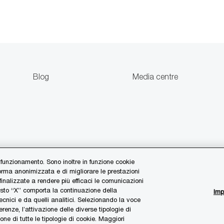
Blog
Media centre
 funzionamento. Sono inoltre in funzione cookie
forma anonimizzata e di migliorare le prestazioni
 finalizzate a rendere più efficaci le comunicazioni
asto “X” comporta la continuazione della
Imp
cnici e da quelli analitici. Selezionando la voce
d/or one or more of its member firms, each
erenze, l’attivazione delle diverse tipologie di
rther details.
one di tutte le tipologie di cookie. Maggiori