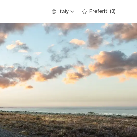
Language
Italian
Preferiti
(0)
Italy
selected