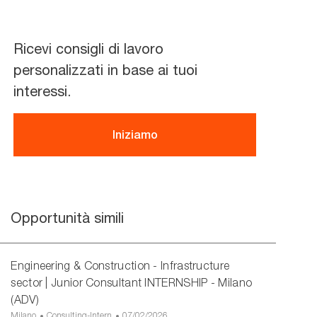
Ricevi consigli di lavoro
personalizzati in base ai tuoi
interessi.
Iniziamo
Opportunità simili
Engineering & Construction - Infrastructure
sector | Junior Consultant INTERNSHIP - Milano
(ADV)
U
C
D
Milano
Consulting-Intern
07/02/2026