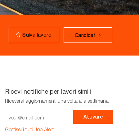
Salva lavoro
Candidati
Ricevi notifiche per lavori simili
Riceverai aggiornamenti una volta alla settimana
Enter
Attivare
Email
address
Gestisci i tuoi Job Alert
(Required)