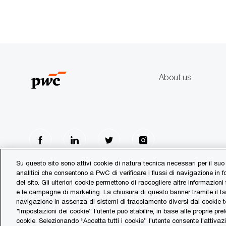
About us
follow
us
Su questo sito sono attivi cookie di natura tecnica necessari per il suo
analitici che consentono a PwC di verificare i flussi di navigazione in 
Separator
del sito. Gli ulteriori cookie permettono di raccogliere altre informazioni
e le campagne di marketing. La chiusura di questo banner tramite il t
navigazione in assenza di sistemi di tracciamento diversi dai cookie te
© 2017 - 2026 PwC. All rights reserved. PwC refers to the PwC network an
"Impostazioni dei cookie” l’utente può stabilire, in base alle proprie pref
of which is a separate legal entity. Please see www.pwc.com/structure for fu
cookie. Selezionando “Accetta tutti i cookie” l’utente consente l’attivazi