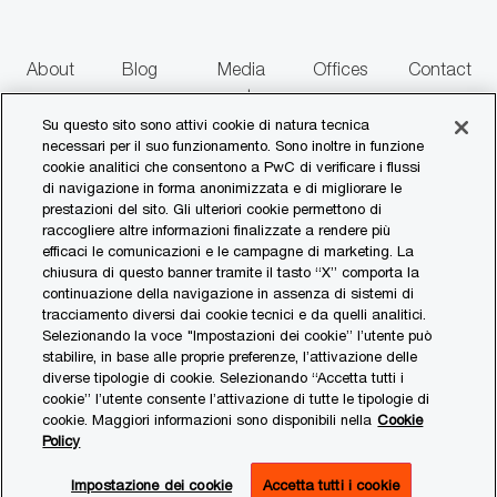
e
About
Blog
Media
Offices
Contact
us
centre
us
Su questo sito sono attivi cookie di natura tecnica
necessari per il suo funzionamento. Sono inoltre in funzione
follow
cookie analitici che consentono a PwC di verificare i flussi
di navigazione in forma anonimizzata e di migliorare le
us
prestazioni del sito. Gli ulteriori cookie permettono di
raccogliere altre informazioni finalizzate a rendere più
Separator
efficaci le comunicazioni e le campagne di marketing. La
chiusura di questo banner tramite il tasto “X” comporta la
continuazione della navigazione in assenza di sistemi di
© 2017 - 2026 PwC. All rights reserved. PwC refers to the PwC network and/or
tracciamento diversi dai cookie tecnici e da quelli analitici.
one or more of its member firms, each of which is a separate legal entity. Please
Selezionando la voce "Impostazioni dei cookie” l’utente può
see www.pwc.com/structure for further details.
stabilire, in base alle proprie preferenze, l’attivazione delle
diverse tipologie di cookie. Selezionando “Accetta tutti i
Privacy Statement
cookie” l’utente consente l’attivazione di tutte le tipologie di
cookie. Maggiori informazioni sono disponibili nella
Cookie
Cookies Policy
Policy
Impostazione dei cookie
Impostazione dei cookie
Accetta tutti i cookie