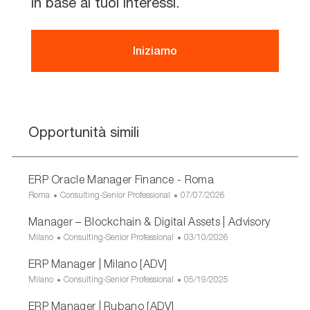
in base ai tuoi interessi.
Iniziamo
Opportunità simili
ERP Oracle Manager Finance - Roma
U
C
D
Roma
Consulting-Senior Professional
07/07/2026
b
a
a
Manager – Blockchain & Digital Assets | Advisory
i
t
t
c
e
a
U
C
D
Milano
Consulting-Senior Professional
03/10/2026
a
g
d
b
a
a
ERP Manager | Milano [ADV]
z
o
i
i
t
t
i
r
p
c
e
a
U
C
D
Milano
Consulting-Senior Professional
05/19/2025
o
i
u
a
g
d
b
a
a
n
ERP Manager | Rubano [ADV]
a
b
z
o
i
i
t
t