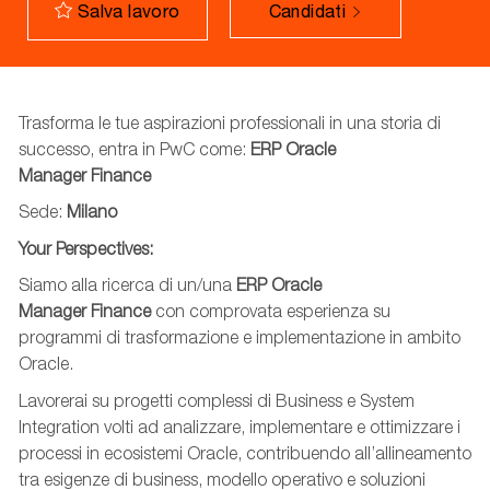
Candidati
Salva lavoro
Trasforma le tue aspirazioni professionali in una storia di
successo, entra in PwC come:
ERP Oracle
Manager
Finance
Sede:
M
ilano
Your
Perspectives
:
Siamo alla ricerca di un/una
ERP Oracle
Manager
Finance
con comprovata esperienza su
programmi di trasformazione e implementazione in ambito
Oracle.
Lavorerai su progetti complessi
di Business e System
Integration volti ad
anali
zzare
, implementa
re
e ottimizza
re
i
processi in ecosistemi Oracle, contribuendo all’allineamento
tra esigenze di business, modello operativo e soluzioni