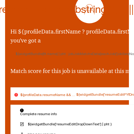
icon
ferredName.substring(0,1) || p
${preferredName
&&
profileData.preferr
Hi ${profileData.firstName ? profileData.firstNa
&&
you've got a
profileData.preferre
||
${widgetBundle[fit.name] | pht : jobJobMatchsData[eachJob['jobSeqNo']
profileData.firstNam
&&
profileData.firstNam
Match score for this job is unavailable at this 
||
''}
${widgetBundle['resumeEditFYfDro
${profileData.resumeName && (profileData.resumeName.split('.').slice(0,
$
Connected
Log out
{
Complete resume info
Edit profile
s
o
${widgetBundle['resumeEditDropDownText'] | pht }
c
Reset Personalization