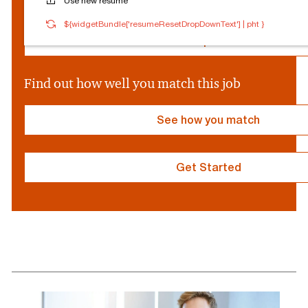
Use new resume
i
a
${socialProvider}
Connected
Log out
${widgetBundle['resumeResetDropDownText'] | pht }
l
P
Edit profile
r
o
v
Find out how well you match this job
i
d
e
See how you match
r
}
Get Started
resume
resume
uploaded
uploading