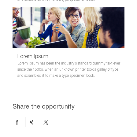
Lorem Ipsum
Lorem Ipsum has been the industry's standard dummy text ever
since the 1500s, when an unknown printer took a galley of type
and scrambled it to make a type specimen book.
Share the opportunity
Share
Share
Share
on
via
via