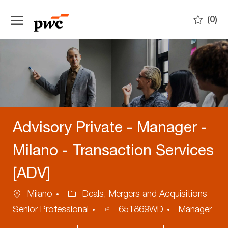
Skip to main content
(0)
-
Advisory Private - Manager -
Milano - Transaction Services
[ADV]
Location
Category
Milano
Deals, Mergers and Acquisitions-
Process
Senior Professional
651869WD
Manager
ID