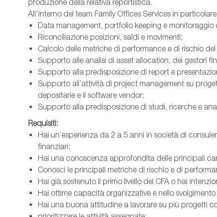
produzione della relativa reportistica.
All'interno del team Family Offices Services in particolare 
Data management, portfolio keeping e monitoraggio d
Riconciliazione posizioni, saldi e movimenti;
Calcolo delle metriche di performance e di rischio del 
Supporto alle analisi di asset allocation, dei gestori fin
Supporto alla predisposizione di report e presentazion
Supporto all’attività di project management su proge
depositarie e il software vendor;
Supporto alla predisposizione di studi, ricerche e an
Requisiti:
Hai un’esperienza da 2 a 5 anni in società di consule
finanziari;
Hai una conoscenza approfondita delle principali caratte
Conosci le principali metriche di rischio e di performan
Hai già sostenuto il primo livello del CFA o hai intenzio
Hai ottime capacità organizzative e nello svolgimento d
Hai una buona attitudine a lavorare su più progetti 
prioritizzare le attività assegnate;