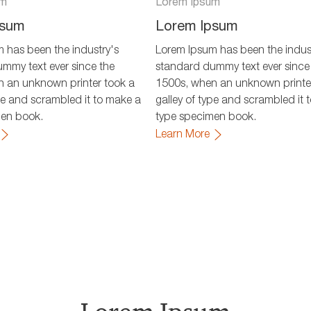
um
Lorem Ipsum
psum
Lorem Ipsum
 has been the industry's
Lorem Ipsum has been the indus
mmy text ever since the
standard dummy text ever since
 an unknown printer took a
1500s, when an unknown printe
ype and scrambled it to make a
galley of type and scrambled it 
men book.
type specimen book.
Learn More