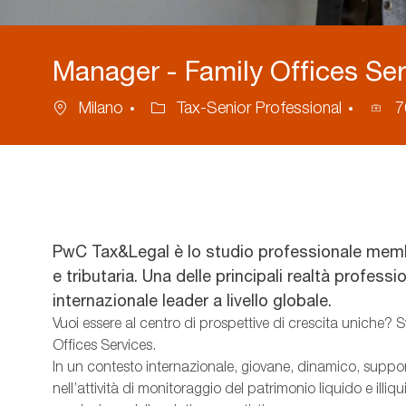
Manager - Family Offices Se
Location
Category
Proc
Milano
Tax-Senior Professional
7
ID
PwC Tax&Legal è lo studio professionale memb
e tributaria. Una delle principali realtà profess
internazionale leader a livello globale.
Vuoi essere al centro di prospettive di crescita uniche? 
Offices Services.
In un contesto internazionale, giovane, dinamico, support
nell’attività di monitoraggio del patrimonio liquido e illiqu