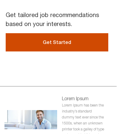
Get tailored job recommendations
based on your interests.
Get Started
Lorem Ipsum
Lorem Ipsum has been the
industry's standard
dummy text ever since the
1500s, when an unknown
printer took a galley of type