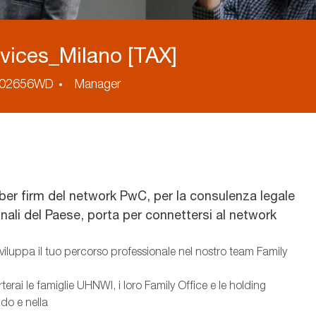
rvices_Milano [TAX]
ess
02656WD
Manager
er firm del network PwC, per la consulenza legale
ionali del Paese, porta per connettersi al network
Sviluppa il tuo percorso professionale nel nostro team Family
erai le famiglie UHNWI, i loro Family Office e le holding
ido e nella