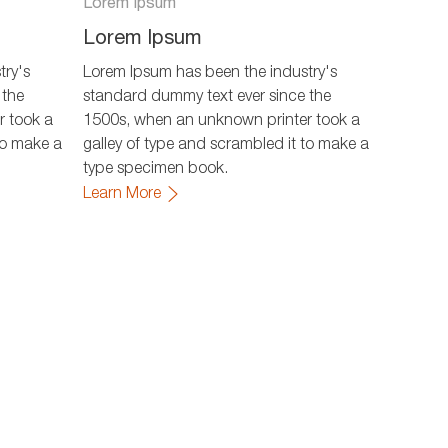
Lorem Ipsum
Lorem Ipsum
try's
Lorem Ipsum has been the industry's
 the
standard dummy text ever since the
r took a
1500s, when an unknown printer took a
to make a
galley of type and scrambled it to make a
type specimen book.
Learn More