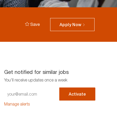
Save
Apply Now
Get notified for similar jobs
You'll receive updates once a week
Enter
Activate
Email
address
Manage alerts
(Required)