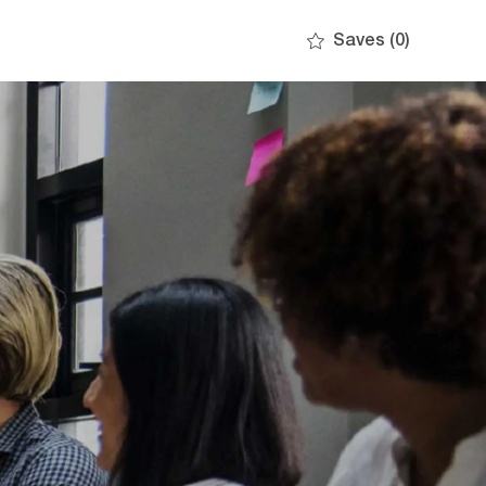
Saves
(0)