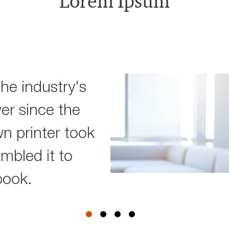
Lorem Ipsum
he industry's
er since the
 printer took
ambled it to
book.