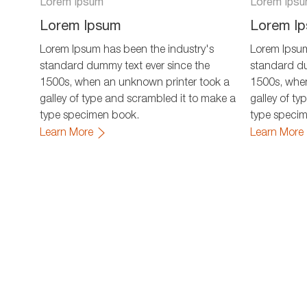
Lorem Ipsum
Lorem Ips
Lorem Ipsum
Lorem I
Lorem Ipsum has been the industry's
Lorem Ipsum
standard dummy text ever since the
standard du
1500s, when an unknown printer took a
1500s, when
galley of type and scrambled it to make a
galley of t
type specimen book.
type speci
Learn More
Learn More