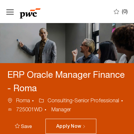
Skip to main content
(0)
-
ERP Oracle Manager Finance
- Roma
Location
Category
Roma
Consulting-Senior Professional
Process
725001WD
Manager
ID
Save
Apply Now