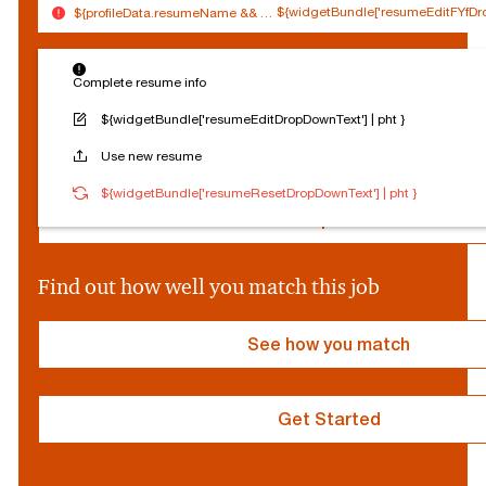
${widgetBundle['resumeEditFYfDro
${profileData.resumeName && (profileData.resumeName.split('.').slice(0,
$
Connected
Log out
{
Complete resume info
Edit profile
s
o
${widgetBundle['resumeEditDropDownText'] | pht }
c
Reset Personalization
Use new resume
i
a
${socialProvider}
Connected
Log out
${widgetBundle['resumeResetDropDownText'] | pht }
l
P
Edit profile
r
o
v
Find out how well you match this job
i
d
e
See how you match
r
}
Get Started