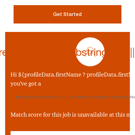
Get Started
profile
icon
ferredName.substring(0,1) || p
${preferredName
&&
profileData.preferr
Hi ${profileData.firstName ? profileData.firstNa
&&
you've got a
profileData.preferre
||
${widgetBundle[fit.name] | pht : jobJobMatchsData[eachJob['jobSeqNo']
profileData.firstNam
&&
profileData.firstNam
Match score for this job is unavailable at this 
||
''}