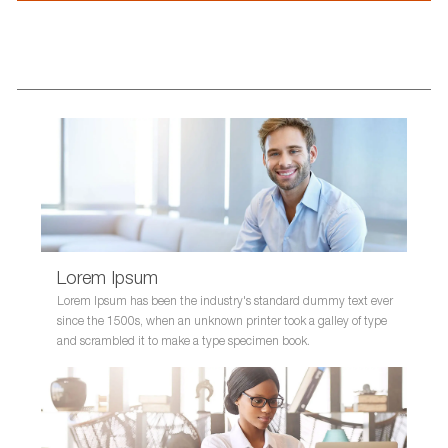
resume
resume
uploaded
uploading
Lorem Ipsum
Lorem Ipsum has been the industry's standard dummy text ever
since the 1500s, when an unknown printer took a galley of type
and scrambled it to make a type specimen book.