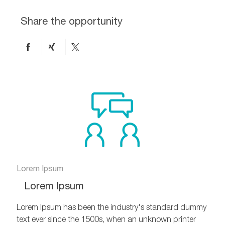
Share the opportunity
Share
Share
Share
on
via
via
Facebook
xing
twitter
Lorem Ipsum
Lorem Ipsum
Lorem Ipsum has been the industry's standard dummy
text ever since the 1500s, when an unknown printer