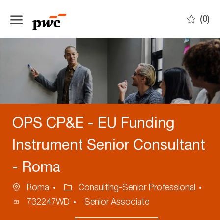
Skip to main content
(0)
-
OPS CP&E - EU Funding
Instrument Senior Consultant
- Roma
Location
Category
Roma
Consulting-Senior Professional
Process
732247WD
Senior Associate
ID