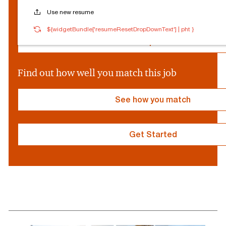
c
Reset Personalization
Use new resume
i
a
${socialProvider}
Connected
Log out
${widgetBundle['resumeResetDropDownText'] | pht }
l
P
Edit profile
r
o
v
Find out how well you match this job
i
d
e
See how you match
r
}
Get Started
resume
resume
uploaded
uploading