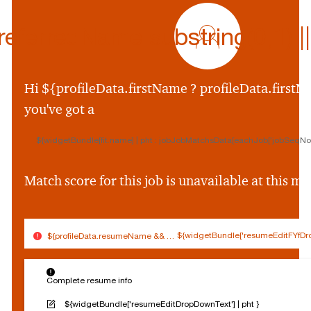
profile
icon
ferredName.substring(0,1) || p
${preferredName
&&
profileData.preferr
Hi ${profileData.firstName ? profileData.firstNa
&&
you've got a
profileData.preferre
||
${widgetBundle[fit.name] | pht : jobJobMatchsData[eachJob['jobSeqNo']
profileData.firstNam
&&
profileData.firstNam
Match score for this job is unavailable at this 
||
''}
${widgetBundle['resumeEditFYfDro
${profileData.resumeName && (profileData.resumeName.split('.').slice(0,
$
Connected
Log out
{
Complete resume info
Edit profile
s
o
${widgetBundle['resumeEditDropDownText'] | pht }