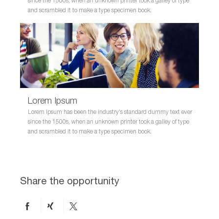
since the 1500s, when an unknown printer took a galley of type
and scrambled it to make a type specimen book.
Lorem Ipsum
Lorem Ipsum has been the industry's standard dummy text ever
since the 1500s, when an unknown printer took a galley of type
and scrambled it to make a type specimen book.
Share the opportunity
Share
Share
Share