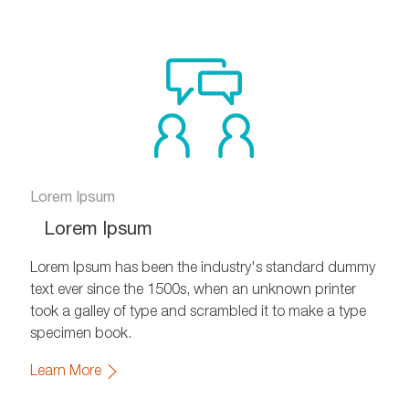
on
via
via
Facebook
xing
twitter
Lorem Ipsum
Lorem Ipsum
Lorem Ipsum has been the industry's standard dummy
text ever since the 1500s, when an unknown printer
took a galley of type and scrambled it to make a type
specimen book.
Learn More