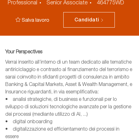
ID
Professional
Senior Associate
464775WD
annuncio
Salva lavoro
Candidati
Your Perspectives
Verrai inserito all’interno di un team dedicato alle tematiche
antiriciclaggio e contrasto al finanziamento del terrorismo e
sarai coinvolto in sfidanti progetti di consulenza in ambito
Banking & Capital Markets, Asset & Wealth Management, e
Insurance riguardanti, in via esemplificativa:
• analisi strategiche, di business e funzionali per lo
sviluppo di soluzioni tecnologiche avanzate per la gestione
dei processi (mediante utilizzo di AI, ...)
• digital onboarding
•
digitalizzazione
ed efficientamento dei processi in
essere