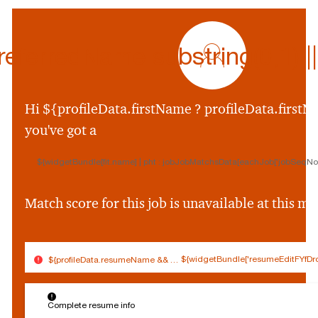
profile
icon
ferredName.substring(0,1) || p
${preferredName
&&
profileData.preferr
Hi ${profileData.firstName ? profileData.firstNa
&&
you've got a
profileData.preferre
||
${widgetBundle[fit.name] | pht : jobJobMatchsData[eachJob['jobSeqNo']
profileData.firstNam
&&
profileData.firstNam
Match score for this job is unavailable at this 
||
''}
${widgetBundle['resumeEditFYfDro
${profileData.resumeName && (profileData.resumeName.split('.').slice(0,
$
Connected
Log out
{
Complete resume info
Edit profile
s