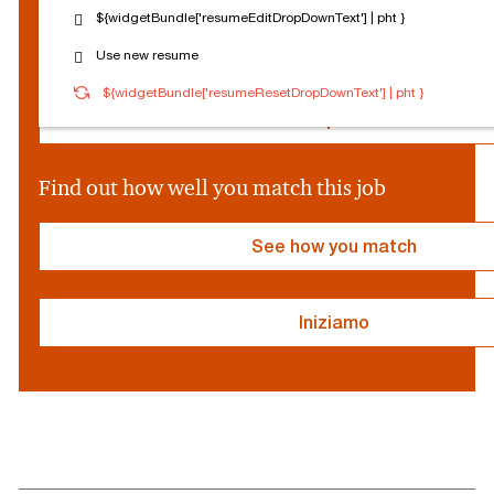
o
${widgetBundle['resumeEditDropDownText'] | pht }
c
Reset Personalization
Use new resume
i
a
${socialProvider}
Connected
Log out
${widgetBundle['resumeResetDropDownText'] | pht }
l
P
Edit profile
r
o
v
Find out how well you match this job
i
d
e
See how you match
r
}
Iniziamo
resume
resume
uploaded
uploading