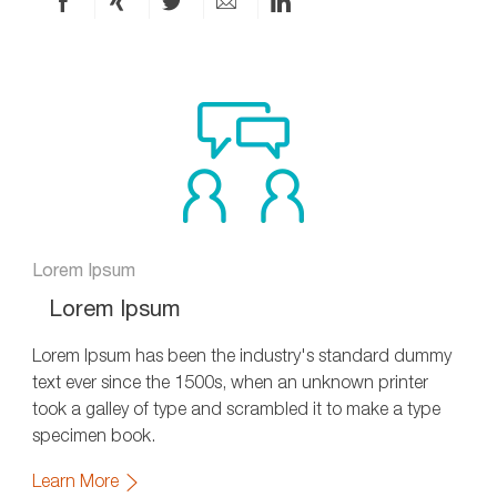
Condividi
Condividi
Condividi
Condividi
Condividi
via
via
via
via
via
Facebook
xing
X
e-
LinkedIn
mail
Lorem Ipsum
Lorem Ipsum
Lorem Ipsum has been the industry's standard dummy
text ever since the 1500s, when an unknown printer
took a galley of type and scrambled it to make a type
specimen book.
Learn More