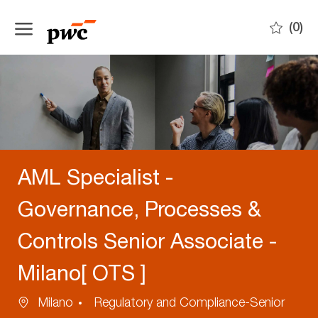
Skip to main content
(0)
-
AML Specialist -
Governance, Processes &
Controls Senior Associate -
Milano[ OTS ]
Ubicazione
Categoria
Milano
Regulatory and Compliance-Senior