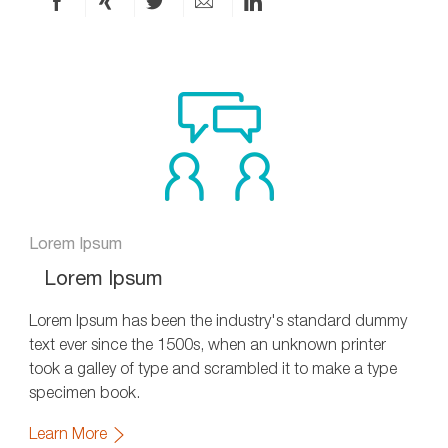
Condividi
Condividi
Condividi
Condividi
Condividi
via
via
via
via
via
Facebook
xing
X
e-
LinkedIn
mail
Lorem Ipsum
Lorem Ipsum
Lorem Ipsum has been the industry's standard dummy
text ever since the 1500s, when an unknown printer
took a galley of type and scrambled it to make a type
specimen book.
Learn More