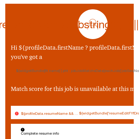
profile
icon
ferredName.substring(0,1) || p
${preferredName
&&
profileData.preferr
Hi ${profileData.firstName ? profileData.firstNa
&&
you've got a
profileData.preferre
||
${widgetBundle[fit.name] | pht : jobJobMatchsData[eachJob['jobSeqNo']
profileData.firstNam
&&
profileData.firstNam
Match score for this job is unavailable at this 
||
''}
${widgetBundle['resumeEditFYfDro
${profileData.resumeName && (profileData.resumeName.split('.').slice(0,
$
Connected
Log out
{
Complete resume info
Edit profile
s