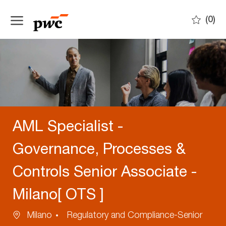
Skip to main content
(0)
-
AML Specialist -
Governance, Processes &
Controls Senior Associate -
Milano[ OTS ]
Ubicazione
Categoria
Milano
Regulatory and Compliance-Senior