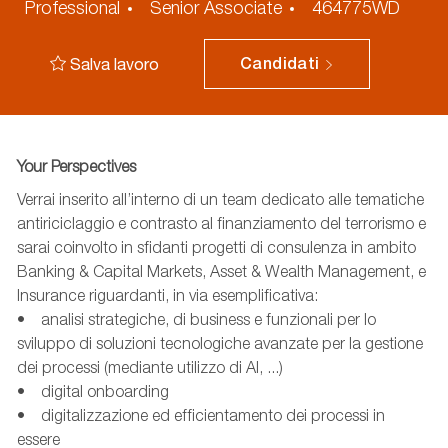
ID
Professional
Senior Associate
464775WD
annuncio
Salva lavoro
Candidati
Your Perspectives
Verrai inserito all’interno di un team dedicato alle tematiche
antiriciclaggio e contrasto al finanziamento del terrorismo e
sarai coinvolto in sfidanti progetti di consulenza in ambito
Banking & Capital Markets, Asset & Wealth Management, e
Insurance riguardanti, in via esemplificativa:
• analisi strategiche, di business e funzionali per lo
sviluppo di soluzioni tecnologiche avanzate per la gestione
dei processi (mediante utilizzo di AI, ...)
• digital onboarding
•
digitalizzazione
ed efficientamento dei processi in
essere