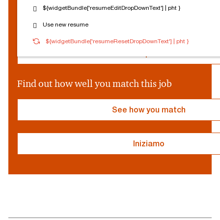
o
${widgetBundle['resumeEditDropDownText'] | pht }
c
Reset Personalization
Use new resume
i
a
${socialProvider}
Connected
Log out
${widgetBundle['resumeResetDropDownText'] | pht }
l
P
Edit profile
r
o
v
Find out how well you match this job
i
d
e
See how you match
r
}
Iniziamo
resume
resume
uploaded
uploading