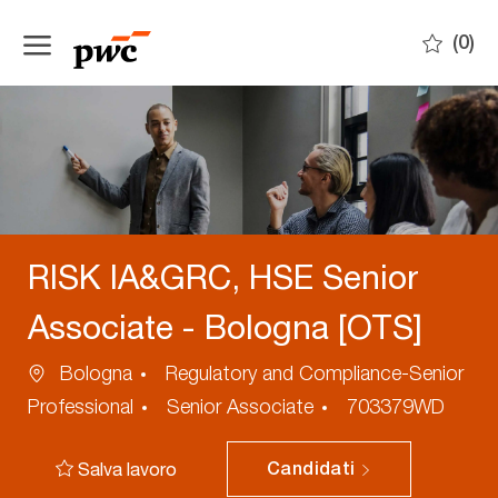
Skip to main content
(0)
-
RISK IA&GRC, HSE Senior
Associate - Bologna [OTS]
Ubicazione
Categoria
Bologna
Regulatory and Compliance-Senior
ID
Professional
Senior Associate
703379WD
annuncio
Salva lavoro
Candidati