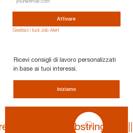
Email
address
(Required)
Attivare
Gestisci i tuoi Job Alert
Ricevi consigli di lavoro personalizzati
in base ai tuoi interessi.
Iniziamo
profile
icon
ferredName.substring(0,1) || p
${preferredName