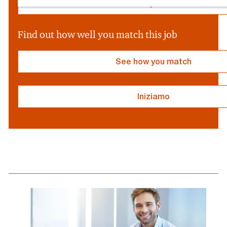
P
Edit profile
r
o
v
Find out how well you match this job
i
d
e
See how you match
r
}
Iniziamo
resume
resume
uploaded
uploading