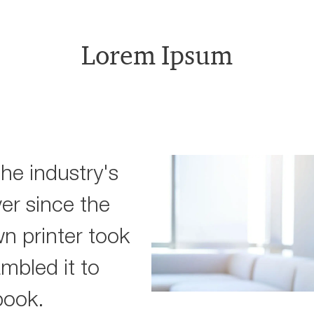
Lorem Ipsum
he industry's
er since the
 printer took
ambled it to
book.