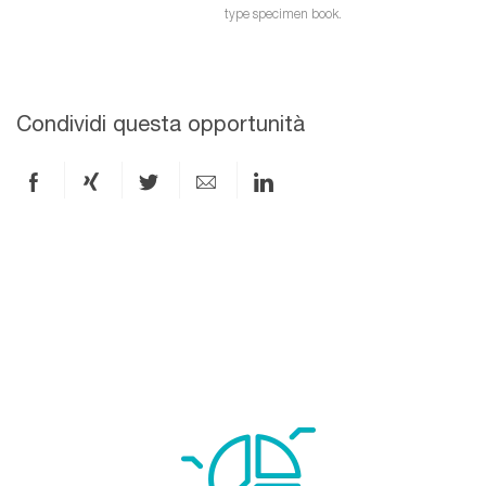
type specimen book.
Condividi questa opportunità
Condividi
Condividi
Condividi
Condividi
Condividi
via
via
via
via
via
Facebook
xing
X
e-
LinkedIn
mail