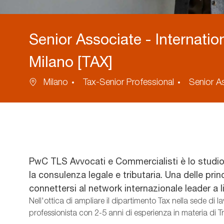
Senior Associate - Internation
Milano [TAX]
Ubicazione
Categoria
Milano
Tax-Senior Professional
Senior A
PwC TLS Avvocati e Commercialisti è lo studi
la consulenza legale e tributaria. Una delle prin
connettersi al network internazionale leader a li
Nell'ottica di ampliare il dipartimento Tax nella sede di 
professionista con 2-5 anni di esperienza in materia di Tr