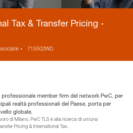
al Tax & Transfer Pricing -
ID
ssociate
715502WD
annuncio
o professionale member firm del network PwC, per
cipali realtà professionali del Paese, porta per
vello globale.
lavoro di Milano, PwC TLS è alla ricerca di un/una
ansfer Pricing & International Tax.