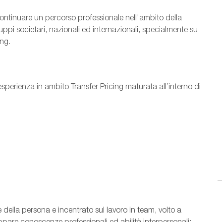
continuare un percorso professionale nell'ambito della
uppi societari, nazionali ed internazionali, specialmente su
cing.
esperienza in ambito Transfer Pricing maturata all’interno di
 della persona e incentrato sul lavoro in team, volto a
ppare conoscenze professionali ed abilità interpersonali;