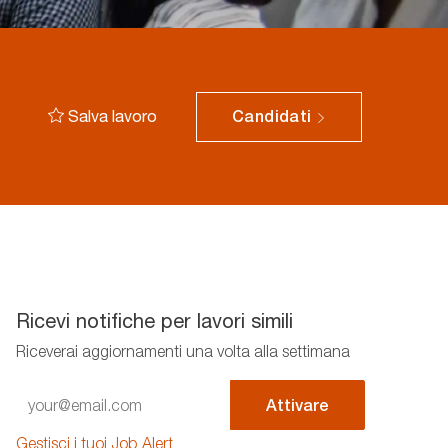
Salva lavoro
Candidati
Ricevi notifiche per lavori simili
Riceverai aggiornamenti una volta alla settimana
Enter
Attivare
Email
address
Gestisci i tuoi Job Alert