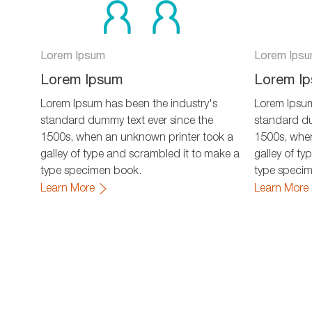
Lorem Ipsum
Lorem Ips
Lorem Ipsum
Lorem I
Lorem Ipsum has been the industry's
Lorem Ipsum
standard dummy text ever since the
standard du
1500s, when an unknown printer took a
1500s, when
galley of type and scrambled it to make a
galley of t
type specimen book.
type speci
Learn More
Learn More