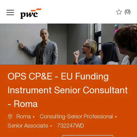
Skip to main content
(0)
-
OPS CP&E - EU Funding
Instrument Senior Consultant
- Roma
Ubicazione
Categoria
Roma
Consulting-Senior Professional
ID
Senior Associate
732247WD
annuncio