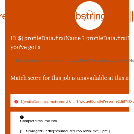
profile
icon
ferredName.substring(0,1) || p
${preferredName
&&
profileData.preferr
Hi ${profileData.firstName ? profileData.firstNa
&&
you've got a
profileData.preferre
||
${widgetBundle[fit.name] | pht : jobJobMatchsData[eachJob['jobSeqNo']
profileData.firstNam
&&
profileData.firstNam
Match score for this job is unavailable at this 
||
''}
${widgetBundle['resumeEditFYfDro
${profileData.resumeName && (profileData.resumeName.split('.').slice(0,
$
Connected
Log out
{
Complete resume info
Edit profile
s
o
${widgetBundle['resumeEditDropDownText'] | pht }