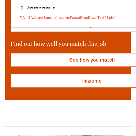
c
Reset Personalization
Use new resume
i
a
${socialProvider}
Connected
Log out
${widgetBundle['resumeResetDropDownText'] | pht }
l
P
Edit profile
r
o
v
Find out how well you match this job
i
d
e
See how you match
r
}
Iniziamo
resume
resume
uploaded
uploading